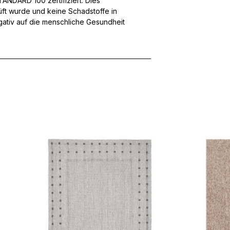
NDARD 100 zertifiziert. Dies
üft wurde und keine Schadstoffe in
egativ auf die menschliche Gesundheit
ebsite-Betreibern zu verstehen, wie sich verschiedene Benutzer au
ationen sammeln und melden.
verwendet, um Benutzer über Websites hinweg zu verfolgen. Das Z
inzelnen Benutzer relevant und ansprechend sind und somit wertvol
d.
.
te Cookies sind solche, die analysiert werden und noch keiner Kate
Meine Einstellungen speichern