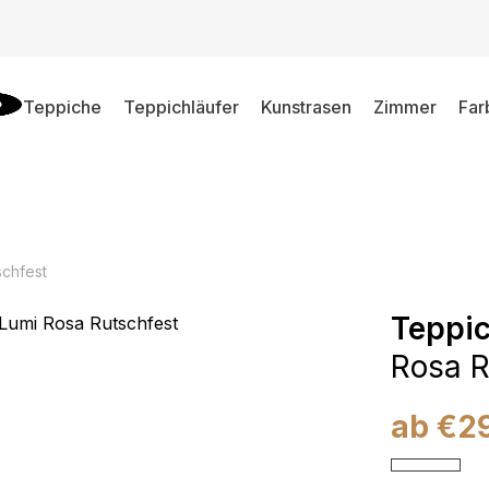
Teppiche
Teppichläufer
Kunstrasen
Zimmer
Far
schfest
Teppi
Rosa R
ab
€
2