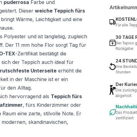
en
puderrosa
Farbe und
Artikelnum
eistert. Dieser
weiche Teppich fürs
ringt Wärme, Leichtigkeit und eine
KOSTENL
Für alle Tep
hause.
Polyester und ist langlebig, zugleich
30 TAGE
Bei Tapiso 
f. Der 11 mm hohe Flor sorgt Tag für
Rückgabe
O-TEX
-Zertifikat bestätigt die
24 STUN
s sich der Teppich auch ideal für
Ihre Bestell
rutschfeste Unterseite
erhöht die
Stunden
eit in der Maschine ist er ein
Der Kurie
für den Alltag.
Die zurückg
sich hervorragend als
Teppich fürs
abgeholt
lafzimmer
, fürs Kinderzimmer oder
Nachhalt
Das Produkt
aum eine zarte, stilvolle Note. Er
zertifiziert
m modernen, skandinavischen,