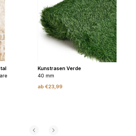
tal
Kunstrasen Verde
Kunst
are
40 mm
Braun
ab
€
23,99
ab
€
2