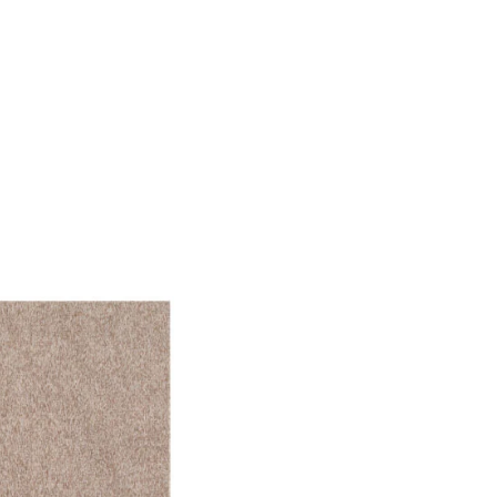
f der Website verhalten,
iel ist es, Anzeigen
ler für Herausgeber und
gorie zugeordnet wurden.
Alle akzeptieren