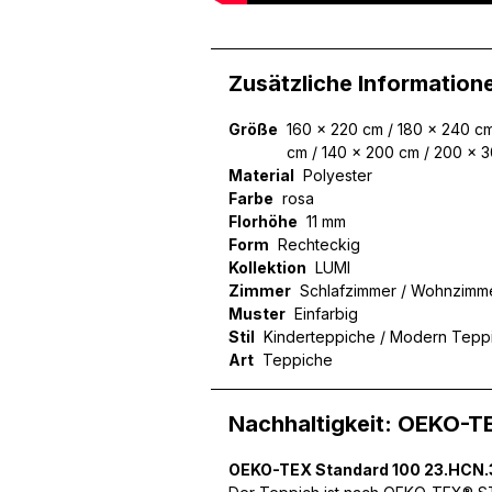
Zusätzliche Information
Wir verwenden Cookies, um
können und um unseren Tra
Größe
160 x 220 cm / 180 x 240 cm
Website an unsere Partner
cm / 140 x 200 cm / 200 x 
mit weiteren Daten zusamm
Material
Polyester
Dienste gesammelt haben.
Farbe
rosa
Florhöhe
11 mm
Form
Rechteckig
Notwendig
Kollektion
LUMI
Zimmer
Schlafzimmer / Wohnzimme
Notwendige Cookies sind e
Muster
Einfarbig
Beispiel das Bereitstellen
Stil
Kinderteppiche / Modern Tepp
speichern keine persone
Art
Teppiche
Präferenzen
Nachhaltigkeit: OEKO-T
Präferenz-Cookies ermögli
Website aussieht oder funk
OEKO-TEX Standard 100 23.HCN