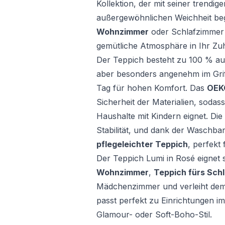
Kollektion, der mit seiner trendig
außergewöhnlichen Weichheit beg
Wohnzimmer
oder Schlafzimmer b
gemütliche Atmosphäre in Ihr Zu
Der Teppich besteht zu 100 % aus 
aber besonders angenehm im Grif
Tag für hohen Komfort. Das
OEK
Sicherheit der Materialien, sodas
Haushalte mit Kindern eignet. Die
Stabilität, und dank der Waschbark
pflegeleichter Teppich
, perfekt 
Der Teppich Lumi in Rosé eignet 
Wohnzimmer
,
Teppich fürs Sch
Mädchenzimmer und verleiht dem R
passt perfekt zu Einrichtungen i
Glamour- oder Soft-Boho-Stil.