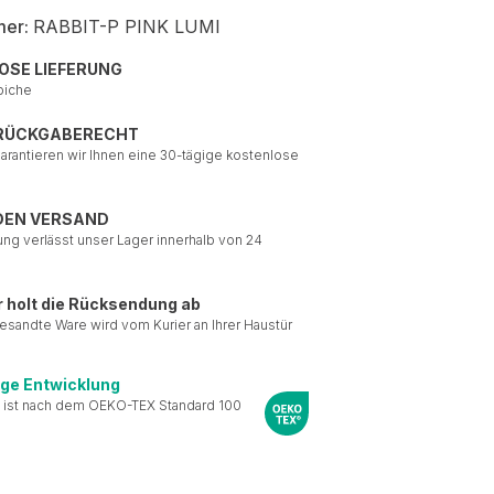
mer:
RABBIT-P PINK LUMI
OSE LIEFERUNG
piche
 RÜCKGABERECHT
garantieren wir Ihnen eine 30-tägige kostenlose
DEN VERSAND
ung verlässt unser Lager innerhalb von 24
r holt die Rücksendung ab
esandte Ware wird vom Kurier an Ihrer Haustür
ige Entwicklung
 ist nach dem OEKO-TEX Standard 100