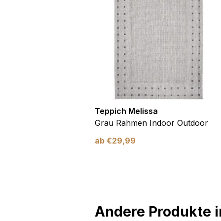
utdoor
Teppich Melissa
Blau Blätter
Grau Rahmen Indoor Outdoor
ab
€
29,99
Andere Produkte in