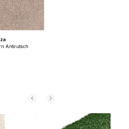
zza
Teppich Shine
n Antirutsch
Creme Grau Gold Abstrakt Eff
ab
€
39,99