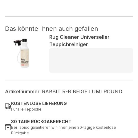
Nicht kategorisiert.
Das könnte Ihnen auch gefallen
Andere nicht kategorisierte Cookies sind solche, die
analysiert werden und noch keiner Kategorie zugeordnet
Rug Cleaner Universeller
wurden.
Teppichreiniger
Alle ablehnen
Meine Einstellungen speichern
Alle akzeptieren
Artikelnummer:
RABBIT R-B BEIGE LUMI ROUND
KOSTENLOSE LIEFERUNG
Für alle Teppiche
30 TAGE RÜCKGABERECHT
Bei Tapiso garantieren wir Ihnen eine 30-tägige kostenlose
Rückgabe