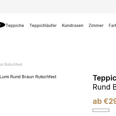
Teppiche
Teppichläufer
Kunstrasen
Zimmer
Far
un Rutschfest
Teppi
Rund B
ab
€
2