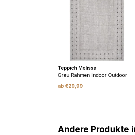
utdoor
Teppich Melissa
Blau Blätter
Grau Rahmen Indoor Outdoor
ab
€
29,99
Andere Produkte in