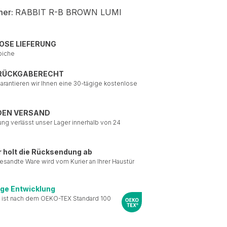
mer:
RABBIT R-B BROWN LUMI
OSE LIEFERUNG
piche
 RÜCKGABERECHT
garantieren wir Ihnen eine 30-tägige kostenlose
DEN VERSAND
ung verlässt unser Lager innerhalb von 24
r holt die Rücksendung ab
esandte Ware wird vom Kurier an Ihrer Haustür
ige Entwicklung
 ist nach dem OEKO-TEX Standard 100