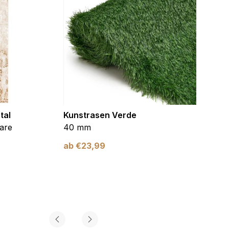
tal
Kunstrasen Verde
Kunst
are
40 mm
Braun
ab
€
23,99
ab
€
2