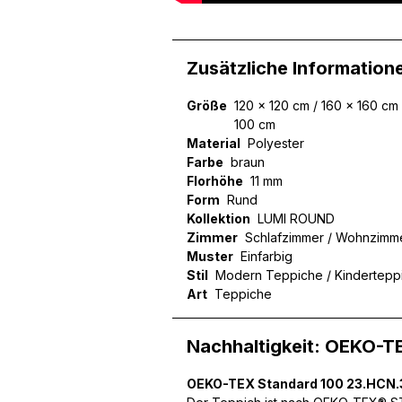
Zusätzliche Information
Wir verwenden Cookies, um
können und um unseren Tra
Größe
120 x 120 cm / 160 x 160 cm
Website an unsere Partner
100 cm
mit weiteren Daten zusamm
Material
Polyester
Dienste gesammelt haben.
Farbe
braun
Florhöhe
11 mm
Form
Rund
Notwendig
Kollektion
LUMI ROUND
Zimmer
Schlafzimmer / Wohnzimme
Notwendige Cookies sind e
Muster
Einfarbig
Beispiel das Bereitstellen
Stil
Modern Teppiche / Kindertepp
speichern keine persone
Art
Teppiche
Präferenzen
Nachhaltigkeit: OEKO-T
Präferenz-Cookies ermögli
Website aussieht oder funk
OEKO-TEX Standard 100 23.HCN