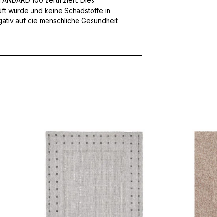
NDARD 100 zertifiziert. Dies
üft wurde und keine Schadstoffe in
egativ auf die menschliche Gesundheit
ebsite-Betreibern zu verstehen, wie sich verschiedene Benutzer au
ationen sammeln und melden.
verwendet, um Benutzer über Websites hinweg zu verfolgen. Das Z
inzelnen Benutzer relevant und ansprechend sind und somit wertvol
d.
.
te Cookies sind solche, die analysiert werden und noch keiner Kate
Meine Einstellungen speichern