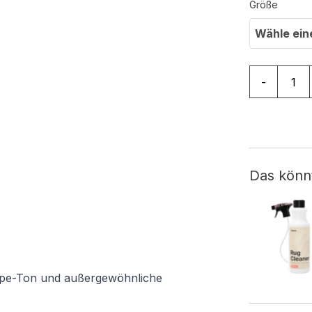
Größe
Wähle ein
Teppich Lu
-
Das könn
upe-Ton und außergewöhnliche