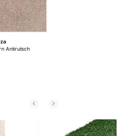
zza
Teppich Shine
n Antirutsch
Creme Grau Gold Abstrakt Eff
ab
€
39,99