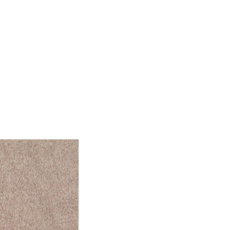
f der Website verhalten,
iel ist es, Anzeigen
ler für Herausgeber und
gorie zugeordnet wurden.
Alle akzeptieren