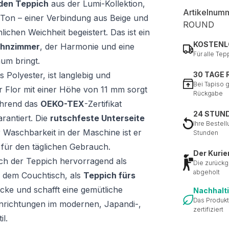
den Teppich
aus der Lumi-Kollektion,
Artikelnum
Ton – einer Verbindung aus Beige und
ROUND
chen Weichheit begeistert. Das ist ein
KOSTENL
ohnzimmer
, der Harmonie und eine
Für alle Tep
um bringt.
Polyester, ist langlebig und
30 TAGE
Bei Tapiso 
 Flor mit einer Höhe von 11 mm sorgt
Rückgabe
ährend das
OEKO-TEX
-Zertifikat
24 STUN
arantiert. Die
rutschfeste Unterseite
Ihre Bestell
r Waschbarkeit in der Maschine ist er
Stunden
l für den täglichen Gebrauch.
Der Kurie
ch der Teppich hervorragend als
Die zurückg
abgeholt
 dem Couchtisch, als
Teppich fürs
ecke und schafft eine gemütliche
Nachhalt
Das Produkt
inrichtungen im modernen, Japandi-,
zertifiziert
l.