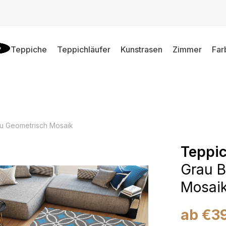
Teppiche
Teppichläufer
Kunstrasen
Zimmer
Far
u Geometrisch Mosaik
Teppi
Grau B
Mosai
ab
€
3