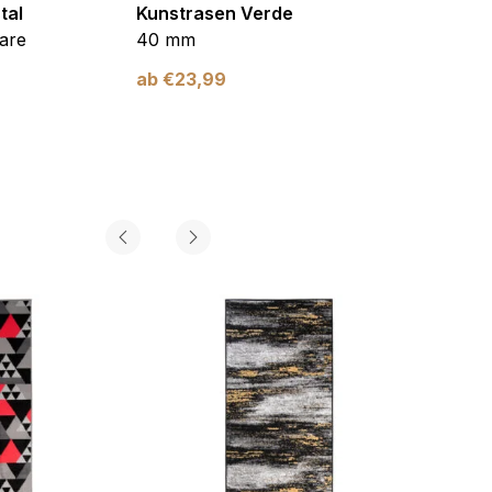
tal
Kunstrasen Verde
Kunst
are
40 mm
Braun
ab
€
23,99
ab
€
2