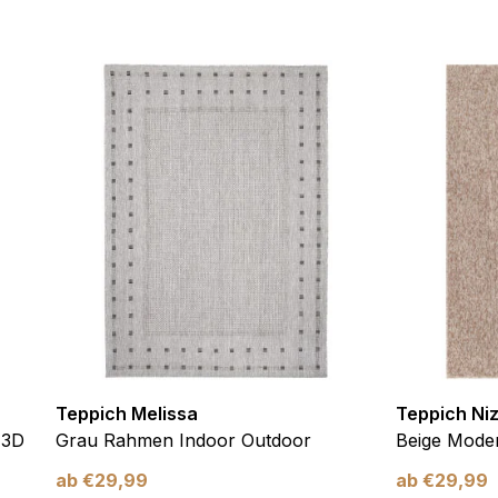
ebsite-Betreibern zu verstehen, wie sich verschiedene Benutzer au
ationen sammeln und melden.
verwendet, um Benutzer über Websites hinweg zu verfolgen. Das Z
inzelnen Benutzer relevant und ansprechend sind und somit wertvol
d.
.
te Cookies sind solche, die analysiert werden und noch keiner Kate
Meine Einstellungen speichern
Teppich Melissa
Teppich Ni
 3D
Grau Rahmen Indoor Outdoor
Beige Moder
ab
€
29,99
ab
€
29,99