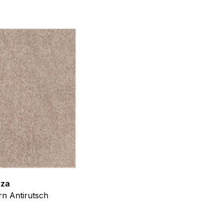
f der Website verhalten,
iel ist es, Anzeigen
ler für Herausgeber und
gorie zugeordnet wurden.
Alle akzeptieren
zza
Teppich Shine
n Antirutsch
Creme Grau Gold Abstrakt Eff
ab
€
39,99