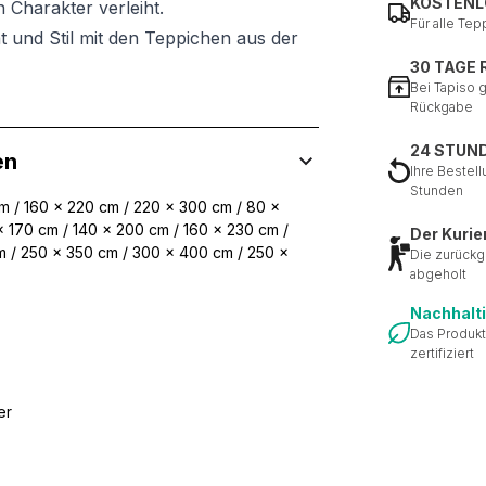
KOSTENL
 Charakter verleiht.
Für alle Tep
t und Stil mit den Teppichen aus der
30 TAGE
Bei Tapiso 
Rückgabe
24 STUN
en
Ihre Bestell
Stunden
m / 160 x 220 cm / 220 x 300 cm / 80 x
x 170 cm / 140 x 200 cm / 160 x 230 cm /
Der Kurie
m / 250 x 350 cm / 300 x 400 cm / 250 x
Die zurückg
abgeholt
Nachhalt
Das Produkt
zertifiziert
er