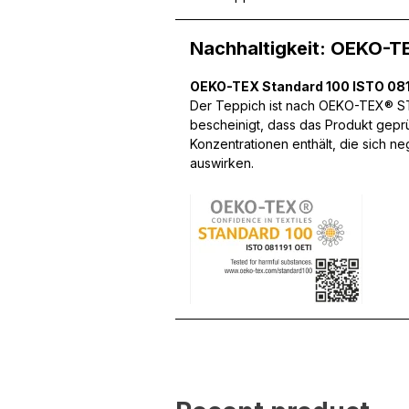
Nachhaltigkeit: OEKO-T
Wir verwenden Cookies, um
OEKO-TEX Standard 100 ISTO 081
können und um unseren Tra
Der Teppich ist nach OEKO-TEX® STA
Website an unsere Partner
bescheinigt, dass das Produkt gepr
mit weiteren Daten zusamm
Konzentrationen enthält, die sich n
Dienste gesammelt haben.
auswirken.
Notwendig
Notwendige Cookies sind e
Beispiel das Bereitstellen
speichern keine persone
Präferenzen
Präferenz-Cookies ermögli
Website aussieht oder funk