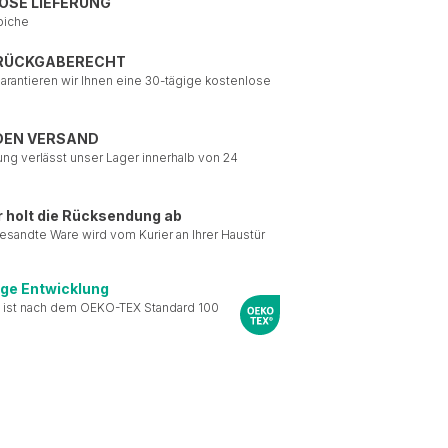
OSE LIEFERUNG
piche
 RÜCKGABERECHT
garantieren wir Ihnen eine 30-tägige kostenlose
DEN VERSAND
ung verlässt unser Lager innerhalb von 24
r holt die Rücksendung ab
esandte Ware wird vom Kurier an Ihrer Haustür
ige Entwicklung
 ist nach dem OEKO-TEX Standard 100