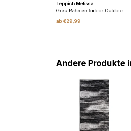
utdoor
Teppich Melissa
Blau Blätter
Grau Rahmen Indoor Outdoor
ab
€
29,99
Andere Produkte in