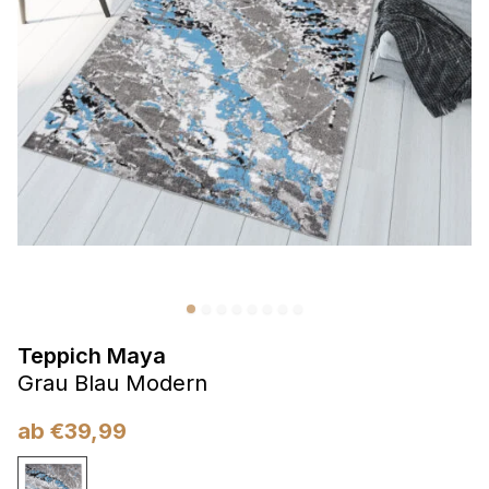
Präferenzen
Präferenz-Cookies ermöglichen es einer Website,
Informationen zu speichern, die die Art und Weise ändern,
wie die Website aussieht oder funktioniert, wie zum Beispiel
Ihre bevorzugte Sprache oder die Region, in der Sie sich
befinden.
Statistik
Statistik-Cookies helfen Website-Betreibern zu verstehen,
wie sich verschiedene Benutzer auf der Website verhalten,
indem sie anonyme Informationen sammeln und melden.
Teppich Maya
Marketing
Grau Blau Modern
Marketing-Cookies werden verwendet, um Benutzer über
Websites hinweg zu verfolgen. Das Ziel ist es, Anzeigen
ab
€
39,99
anzuzeigen, die für den einzelnen Benutzer relevant und
ansprechend sind und somit wertvoller für Herausgeber und
Werbetreibende Dritter sind.