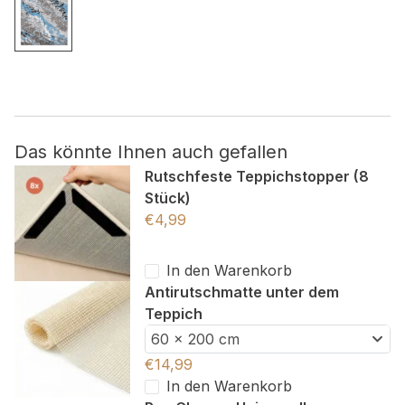
Nicht kategorisiert.
Andere nicht kategorisierte Cookies sind solche, die
analysiert werden und noch keiner Kategorie zugeordnet
wurden.
Das könnte Ihnen auch gefallen
Alle ablehnen
Rutschfeste Teppichstopper (8
Stück)
Meine Einstellungen speichern
€
4,99
Alle akzeptieren
In den Warenkorb
Antirutschmatte unter dem
Teppich
60 x 200 cm
€
14,99
In den Warenkorb