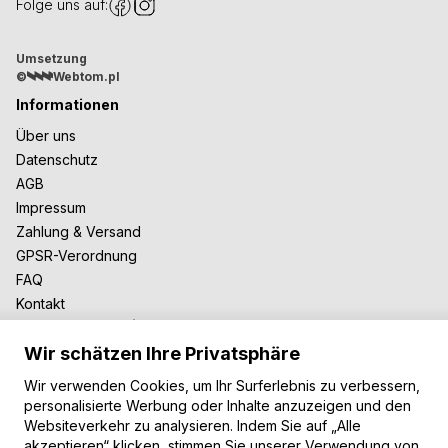
Folge uns auf:
Umsetzung
©
Webtom.pl
Informationen
Über uns
Datenschutz
AGB
Impressum
Zahlung & Versand
GPSR-Verordnung
FAQ
Kontakt
Zusammenarbeit
Wir schätzen Ihre Privatsphäre
Für Blogger
B2B-Zusammenarbeit
Wir verwenden Cookies, um Ihr Surferlebnis zu verbessern,
Unsere Teppiche
personalisierte Werbung oder Inhalte anzuzeigen und den
Websiteverkehr zu analysieren. Indem Sie auf „Alle
Moderne Teppiche
akzeptieren“ klicken, stimmen Sie unserer Verwendung von