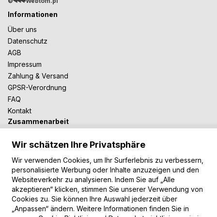
©
Webtom.pl
Informationen
Über uns
Datenschutz
AGB
Impressum
Zahlung & Versand
GPSR-Verordnung
FAQ
Kontakt
Zusammenarbeit
Für Blogger
Wir schätzen Ihre Privatsphäre
B2B-Zusammenarbeit
Unsere Teppiche
Wir verwenden Cookies, um Ihr Surferlebnis zu verbessern,
personalisierte Werbung oder Inhalte anzuzeigen und den
Moderne Teppiche
Websiteverkehr zu analysieren. Indem Sie auf „Alle
Vintage Teppiche
akzeptieren“ klicken, stimmen Sie unserer Verwendung von
Shaggy Teppiche
Cookies zu. Sie können Ihre Auswahl jederzeit über
Kinderteppiche
„Anpassen“ ändern. Weitere Informationen finden Sie in