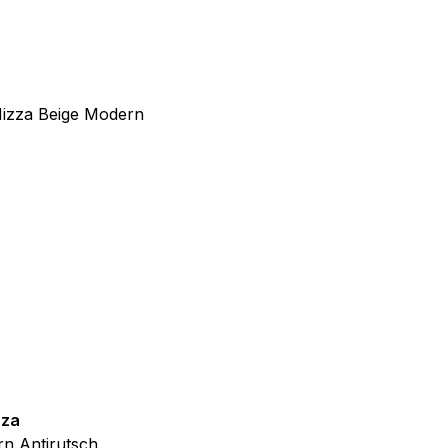
 Weise ändern, wie die
 in der Sie sich befinden.
f der Website verhalten,
iel ist es, Anzeigen
ler für Herausgeber und
gorie zugeordnet wurden.
zza
Teppich Shine
Alle akzeptieren
n Antirutsch
Creme Grau Gold Abstrakt Eff