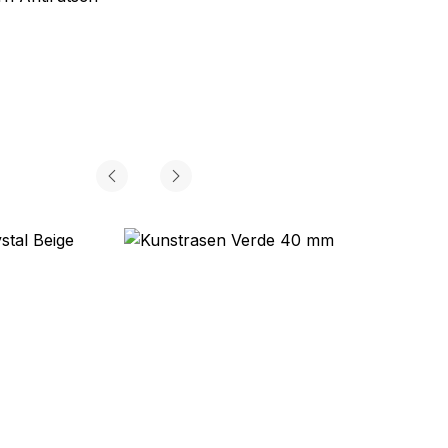
€
39,99