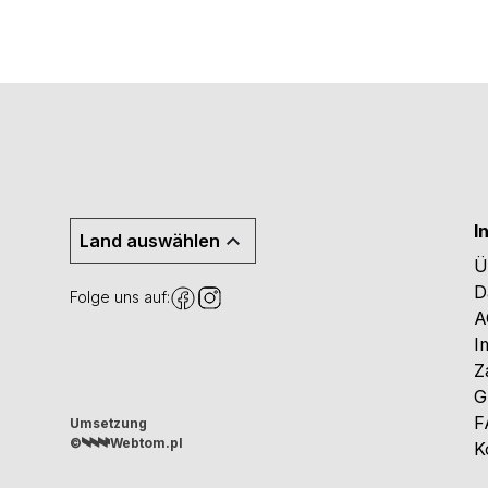
I
Land auswählen
Ü
D
Folge uns auf:
A
I
Z
G
F
Umsetzung
©
Webtom.pl
K