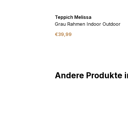
utdoor
Teppich Melissa
Blau Blätter
Grau Rahmen Indoor Outdoor
€
39,99
Andere Produkte in