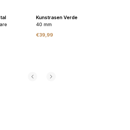
tal
Kunstrasen Verde
Kunst
are
40 mm
Braun
€
39,99
€
39,