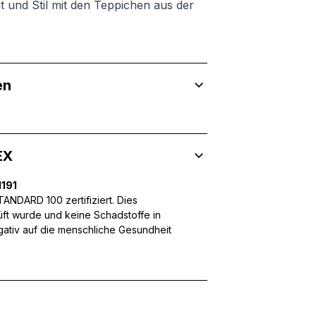
t und Stil mit den Teppichen aus der
en
 Inhalte und Anzeigen zu personalisieren, um Funktionen für sozia
ffic zu analysieren. Außerdem geben wir Informationen über Ihre
 für soziale Medien, Werbung und Analysen weiter. Diese Partner k
enführen, die Sie ihnen bereitgestellt haben oder die sie im Rahme
EX
191
NDARD 100 zertifiziert. Dies
üft wurde und keine Schadstoffe in
egativ auf die menschliche Gesundheit
rforderlich, um die grundlegenden Funktionen dieser Website zu 
 eines sicheren Log-ins oder das Anpassen Ihrer Zustimmungseinste
nbezogenen Daten.