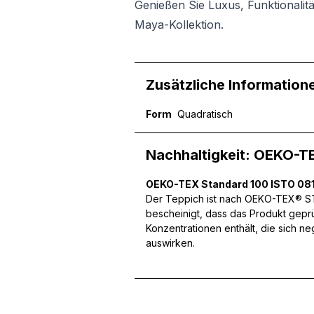
Genießen Sie Luxus, Funktionalitä
Maya-Kollektion.
Zusätzliche Information
Wir verwenden Cookies, um
Form
Quadratisch
können und um unseren Tra
Website an unsere Partner
mit weiteren Daten zusamm
Nachhaltigkeit: OEKO-T
Dienste gesammelt haben.
OEKO-TEX Standard 100 ISTO 081
Der Teppich ist nach OEKO-TEX® STA
Notwendig
bescheinigt, dass das Produkt gepr
Konzentrationen enthält, die sich n
Notwendige Cookies sind e
auswirken.
Beispiel das Bereitstellen
speichern keine persone
Präferenzen