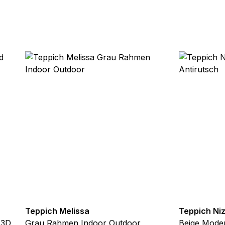
chen es einer Website, Informationen zu speichern, die die Art und
tioniert, wie zum Beispiel Ihre bevorzugte Sprache oder die Region,
ebsite-Betreibern zu verstehen, wie sich verschiedene Benutzer au
ationen sammeln und melden.
verwendet, um Benutzer über Websites hinweg zu verfolgen. Das Z
inzelnen Benutzer relevant und ansprechend sind und somit wertvol
d.
.
te Cookies sind solche, die analysiert werden und noch keiner Kate
Teppich Melissa
Teppich Ni
Meine Einstellungen speichern
 3D
Grau Rahmen Indoor Outdoor
Beige Moder