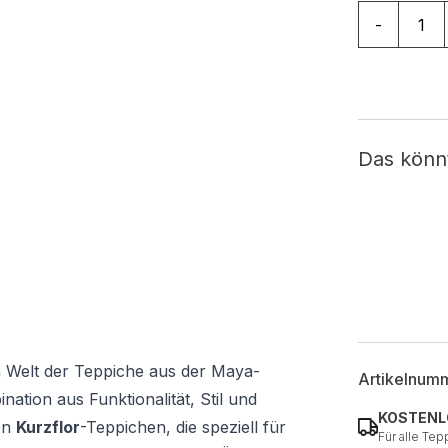
Teppich Ma
-
Das könn
n Welt der Teppiche aus der Maya-
Artikelnum
nation aus Funktionalität, Stil und
KOSTENL
von
Kurzflor
-Teppichen, die speziell für
Für alle Tep