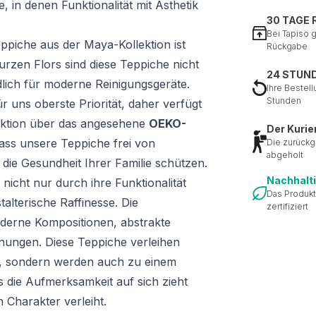
 in denen Funktionalität mit Ästhetik
30 TAGE
Bei Tapiso 
eppiche aus der Maya-Kollektion ist
Rückgabe
urzen Flors sind diese Teppiche nicht
24 STUN
lich für moderne Reinigungsgeräte.
Ihre Bestell
Stunden
r uns oberste Priorität, daher verfügt
ektion über das angesehene
OEKO-
Der Kurie
 dass unsere Teppiche frei von
Die zurückg
abgeholt
die Gesundheit Ihrer Familie schützen.
Nachhalt
 nicht nur durch ihre Funktionalität
Das Produkt
alterische Raffinesse. Die
zertifiziert
derne Kompositionen, abstrakte
ungen. Diese Teppiche verleihen
nz, sondern werden auch zu einem
s die Aufmerksamkeit auf sich zieht
 Charakter verleiht.