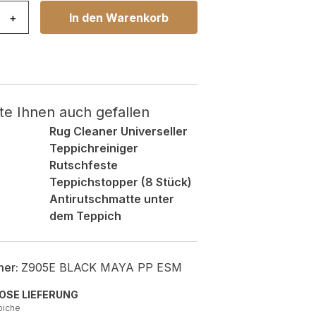
ya Grau Rot Abstrakt Menge
+
In den Warenkorb
te Ihnen auch gefallen
Rug Cleaner Universeller
Teppichreiniger
Rutschfeste
Teppichstopper (8 Stück)
Antirutschmatte unter
dem Teppich
mer:
Z905E BLACK MAYA PP ESM
OSE LIEFERUNG
piche