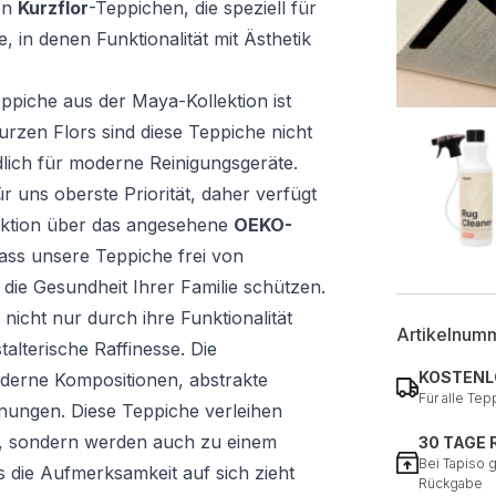
von
Kurzflor
-Teppichen, die speziell für
 in denen Funktionalität mit Ästhetik
eppiche aus der Maya-Kollektion ist
urzen Flors sind diese Teppiche nicht
lich für moderne Reinigungsgeräte.
r uns oberste Priorität, daher verfügt
ektion über das angesehene
OEKO-
 dass unsere Teppiche frei von
die Gesundheit Ihrer Familie schützen.
 nicht nur durch ihre Funktionalität
Artikelnum
alterische Raffinesse. Die
KOSTENL
derne Kompositionen, abstrakte
Für alle Tep
ungen. Diese Teppiche verleihen
nz, sondern werden auch zu einem
30 TAGE
Bei Tapiso 
s die Aufmerksamkeit auf sich zieht
Rückgabe