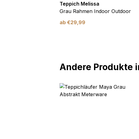
utdoor
Teppich Melissa
Blau Blätter
Grau Rahmen Indoor Outdoor
ab
€
29,99
Andere Produkte in