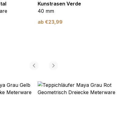
tal
Kunstrasen Verde
Kunst
are
40 mm
Braun
ab
€
23,99
ab
€
2