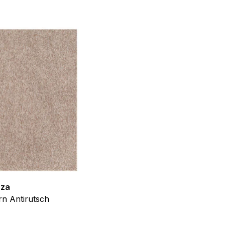
f der Website verhalten,
iel ist es, Anzeigen
ler für Herausgeber und
gorie zugeordnet wurden.
Alle akzeptieren
zza
Teppich Shine
n Antirutsch
Creme Grau Gold Abstrakt Eff
ab
€
39,99