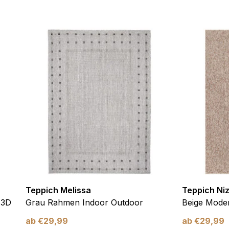
ebsite-Betreibern zu verstehen, wie sich verschiedene Benutzer au
ationen sammeln und melden.
verwendet, um Benutzer über Websites hinweg zu verfolgen. Das Z
inzelnen Benutzer relevant und ansprechend sind und somit wertvol
d.
.
te Cookies sind solche, die analysiert werden und noch keiner Kate
Meine Einstellungen speichern
Teppich Melissa
Teppich Ni
 3D
Grau Rahmen Indoor Outdoor
Beige Moder
ab
€
29,99
ab
€
29,99