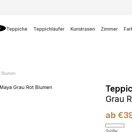
Teppiche
Teppichläufer
Kunstrasen
Zimmer
Far
t Blumen
Teppi
Grau R
ab
€
3
Größe