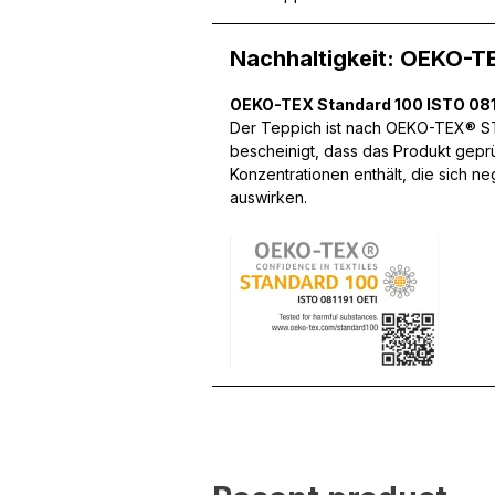
Nachhaltigkeit: OEKO-T
Wir verwenden Cookies, um
OEKO-TEX Standard 100 ISTO 081
können und um unseren Tra
Der Teppich ist nach OEKO-TEX® STA
Website an unsere Partner
bescheinigt, dass das Produkt gepr
mit weiteren Daten zusamm
Konzentrationen enthält, die sich n
Dienste gesammelt haben.
auswirken.
Notwendig
Notwendige Cookies sind e
Beispiel das Bereitstellen
speichern keine persone
Präferenzen
Präferenz-Cookies ermögli
Website aussieht oder funk