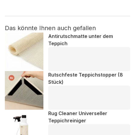
Nicht kategorisiert.
Das könnte Ihnen auch gefallen
Andere nicht kategorisierte Cookies sind solche, die
analysiert werden und noch keiner Kategorie zugeordnet
Antirutschmatte unter dem
wurden.
Teppich
Alle ablehnen
Meine Einstellungen speichern
Rutschfeste Teppichstopper (8
Stück)
Alle akzeptieren
Rug Cleaner Universeller
Teppichreiniger