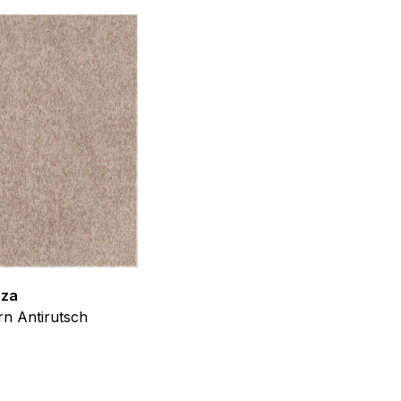
f der Website verhalten,
iel ist es, Anzeigen
ler für Herausgeber und
gorie zugeordnet wurden.
zza
Teppich Shine
Alle akzeptieren
n Antirutsch
Creme Grau Gold Abstrakt Eff
ab
€
39,99