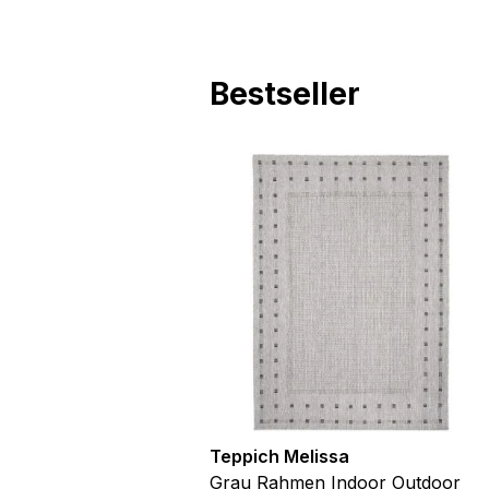
Bestseller
utdoor
Teppich Melissa
Blau Blätter
Grau Rahmen Indoor Outdoor