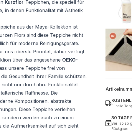
von
Kurzflor
-Teppichen, die speziell für
 in denen Funktionalität mit Ästhetik
eppiche aus der Maya-Kollektion ist
urzen Flors sind diese Teppiche nicht
lich für moderne Reinigungsgeräte.
r uns oberste Priorität, daher verfügt
ektion über das angesehene
OEKO-
 dass unsere Teppiche frei von
die Gesundheit Ihrer Familie schützen.
 nicht nur durch ihre Funktionalität
Artikelnum
alterische Raffinesse. Die
KOSTENL
derne Kompositionen, abstrakte
Für alle Tep
ungen. Diese Teppiche verleihen
nz, sondern werden auch zu einem
30 TAGE
Bei Tapiso 
s die Aufmerksamkeit auf sich zieht
Rückgabe