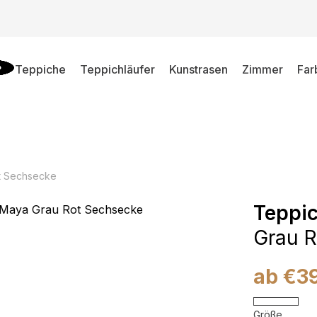
Teppiche
Teppichläufer
Kunstrasen
Zimmer
Far
t Sechsecke
Teppi
Grau R
ab
€
3
Größe