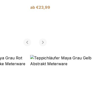
ab
€
23,99
ab
€
2