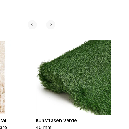
tal
Kunstrasen Verde
Kunst
are
40 mm
Braun