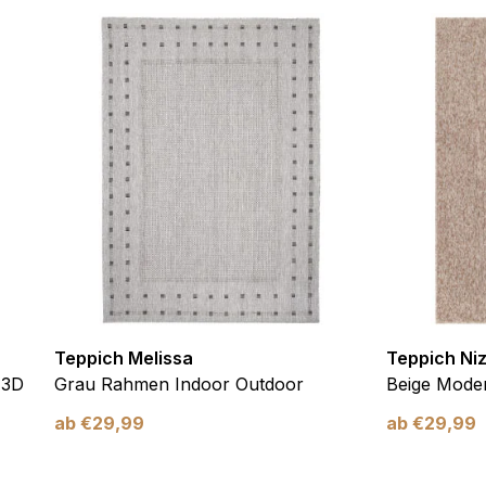
ebsite-Betreibern zu verstehen, wie sich verschiedene Benutzer au
ationen sammeln und melden.
verwendet, um Benutzer über Websites hinweg zu verfolgen. Das Z
inzelnen Benutzer relevant und ansprechend sind und somit wertvol
d.
.
te Cookies sind solche, die analysiert werden und noch keiner Kate
Teppich Melissa
Teppich Ni
Meine Einstellungen speichern
 3D
Grau Rahmen Indoor Outdoor
Beige Moder
ab
€
29,99
ab
€
29,99