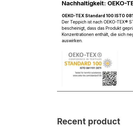
Nachhaltigkeit: OEKO-T
OEKO-TEX Standard 100 ISTO 081
Wir verwenden Cookies, um
Der Teppich ist nach OEKO-TEX® STA
können und um unseren Tra
bescheinigt, dass das Produkt gepr
Website an unsere Partner
Konzentrationen enthält, die sich n
mit weiteren Daten zusamm
auswirken.
Dienste gesammelt haben.
Notwendig
Notwendige Cookies sind e
Beispiel das Bereitstellen
speichern keine persone
Präferenzen
Präferenz-Cookies ermögli
Website aussieht oder funk
Recent product
Statistik