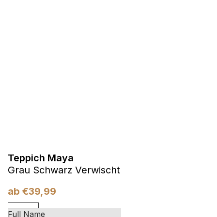
Präferenzen
Präferenz-Cookies ermöglichen es einer Website,
Informationen zu speichern, die die Art und Weise ändern,
wie die Website aussieht oder funktioniert, wie zum Beispiel
Ihre bevorzugte Sprache oder die Region, in der Sie sich
befinden.
Statistik
Statistik-Cookies helfen Website-Betreibern zu verstehen,
wie sich verschiedene Benutzer auf der Website verhalten,
indem sie anonyme Informationen sammeln und melden.
Teppich Maya
Marketing
Grau Schwarz Verwischt
Marketing-Cookies werden verwendet, um Benutzer über
Websites hinweg zu verfolgen. Das Ziel ist es, Anzeigen
ab
€
39,99
anzuzeigen, die für den einzelnen Benutzer relevant und
ansprechend sind und somit wertvoller für Herausgeber und
Werbetreibende Dritter sind.