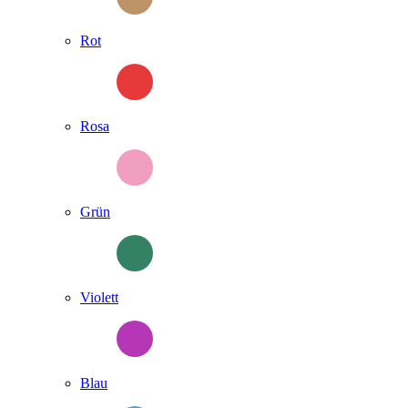
Rot
Rosa
Grün
Violett
Blau