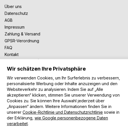
Über uns
Datenschutz
AGB
Impressum
Zahlung & Versand
GPSR-Verordnung
FAQ
Kontakt
Zusammenarbeit
Wir schätzen Ihre Privatsphäre
Für Blogger
B2B-Zusammenarbeit
Wir verwenden Cookies, um Ihr Surferlebnis zu verbessern,
Unsere Teppiche
personalisierte Werbung oder Inhalte anzuzeigen und den
Websiteverkehr zu analysieren. Indem Sie auf „Alle
Moderne Teppiche
akzeptieren“ klicken, stimmen Sie unserer Verwendung von
Vintage Teppiche
Cookies zu. Sie können Ihre Auswahl jederzeit über
Shaggy Teppiche
„Anpassen“ ändern. Weitere Informationen finden Sie in
Kinderteppiche
unserer
Cookie-Richtlinie und Datenschutzrichtlinie
sowie in
der Erklärung,
wie Google personenbezogene Daten
Zahlungsarten
verarbeitet
.