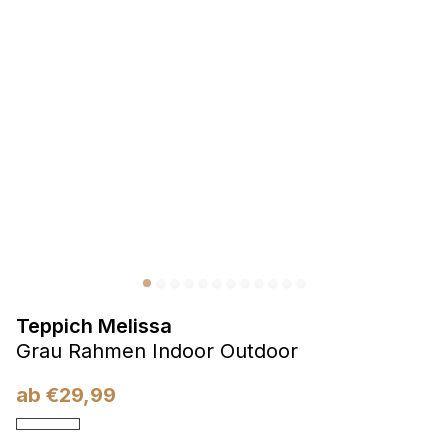
Präferenzen
Präferenz-Cookies ermöglichen es einer Website,
Informationen zu speichern, die die Art und Weise ändern,
wie die Website aussieht oder funktioniert, wie zum Beispiel
Ihre bevorzugte Sprache oder die Region, in der Sie sich
befinden.
Statistik
Statistik-Cookies helfen Website-Betreibern zu verstehen,
wie sich verschiedene Benutzer auf der Website verhalten,
indem sie anonyme Informationen sammeln und melden.
Teppich Melissa
Marketing
Grau Rahmen Indoor Outdoor
Marketing-Cookies werden verwendet, um Benutzer über
Websites hinweg zu verfolgen. Das Ziel ist es, Anzeigen
ab
€
29,99
anzuzeigen, die für den einzelnen Benutzer relevant und
ansprechend sind und somit wertvoller für Herausgeber und
Werbetreibende Dritter sind.