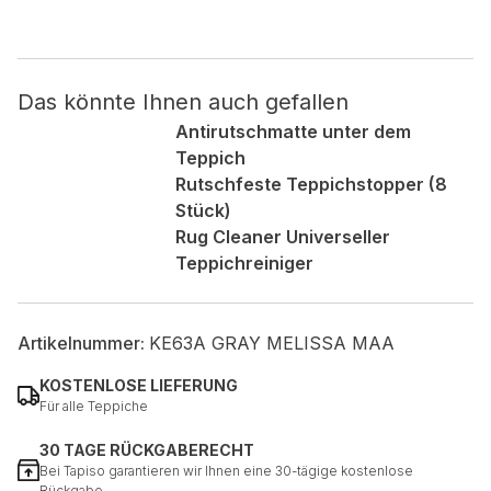
Nicht kategorisiert.
Das könnte Ihnen auch gefallen
Andere nicht kategorisierte Cookies sind solche, die
analysiert werden und noch keiner Kategorie zugeordnet
Antirutschmatte unter dem
wurden.
Teppich
Rutschfeste Teppichstopper (8
Stück)
Alle ablehnen
Rug Cleaner Universeller
Meine Einstellungen speichern
Teppichreiniger
Alle akzeptieren
Artikelnummer:
KE63A GRAY MELISSA MAA
KOSTENLOSE LIEFERUNG
Für alle Teppiche
30 TAGE RÜCKGABERECHT
Bei Tapiso garantieren wir Ihnen eine 30-tägige kostenlose
Rückgabe