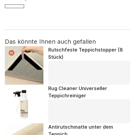
Nicht kategorisiert.
Andere nicht kategorisierte Cookies sind solche, die
analysiert werden und noch keiner Kategorie zugeordnet
wurden.
Das könnte Ihnen auch gefallen
Rutschfeste Teppichstopper (8
Stück)
Alle ablehnen
Meine Einstellungen speichern
Alle akzeptieren
Rug Cleaner Universeller
Teppichreiniger
Antirutschmatte unter dem
Teppich