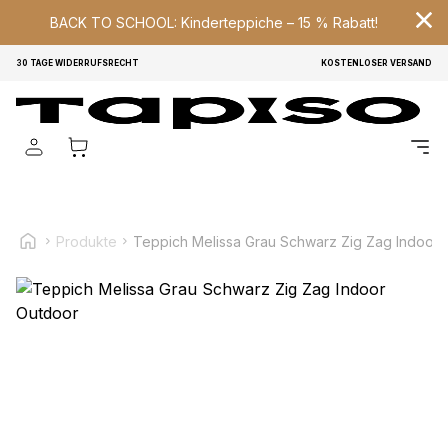
BACK TO SCHOOL: Kinderteppiche – 15 % Rabatt!
30 TAGE WIDERRUFSRECHT
KOSTENLOSER VERSAND
Wir verwenden Cookies, um Inhalte und Anzeigen zu
personalisieren, um Funktionen für soziale Medien anbieten
zu können und um unseren Traffic zu analysieren.
Außerdem geben wir Informationen über Ihre Verwendung
unserer Website an unsere Partner für soziale Medien,
Werbung und Analysen weiter. Diese Partner können diese
Informationen mit weiteren Daten zusammenführen, die Sie
ihnen bereitgestellt haben oder die sie im Rahmen Ihrer
Produkte
Teppich Melissa Grau Schwarz Zig Zag Indoor 
Nutzung der Dienste gesammelt haben.
Notwendig
Notwendige Cookies sind erforderlich, um die
grundlegenden Funktionen dieser Website zu ermöglichen,
wie zum Beispiel das Bereitstellen eines sicheren Log-ins
oder das Anpassen Ihrer Zustimmungseinstellungen. Diese
Cookies speichern keine personenbezogenen Daten.