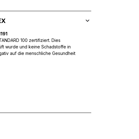
EX
 Inhalte und Anzeigen zu personalisieren, um Funktionen für sozia
191
ffic zu analysieren. Außerdem geben wir Informationen über Ihre
 für soziale Medien, Werbung und Analysen weiter. Diese Partner k
NDARD 100 zertifiziert. Dies
enführen, die Sie ihnen bereitgestellt haben oder die sie im Rahme
üft wurde und keine Schadstoffe in
egativ auf die menschliche Gesundheit
rforderlich, um die grundlegenden Funktionen dieser Website zu 
 eines sicheren Log-ins oder das Anpassen Ihrer Zustimmungseinste
nbezogenen Daten.
chen es einer Website, Informationen zu speichern, die die Art und
tioniert, wie zum Beispiel Ihre bevorzugte Sprache oder die Region,