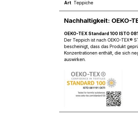
Art
Teppiche
Nachhaltigkeit: OEKO-T
Wir verwenden Cookies, um
OEKO-TEX Standard 100 ISTO 081
können und um unseren Tra
Website an unsere Partner
Der Teppich ist nach OEKO-TEX® STA
mit weiteren Daten zusamm
bescheinigt, dass das Produkt gepr
Dienste gesammelt haben.
Konzentrationen enthält, die sich n
auswirken.
Notwendig
Notwendige Cookies sind e
Beispiel das Bereitstellen
speichern keine persone
Präferenzen
Präferenz-Cookies ermögli
Website aussieht oder funk