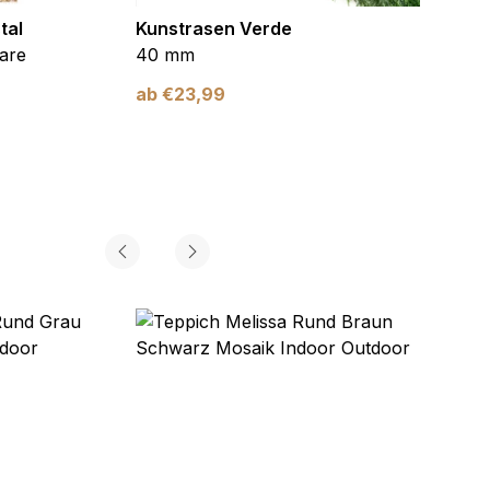
tal
Kunstrasen Verde
Kunst
are
40 mm
Braun
ab
€
23,99
ab
€
2