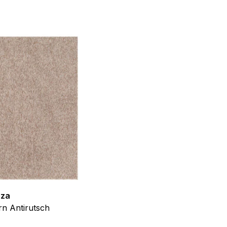
f der Website verhalten,
iel ist es, Anzeigen
ler für Herausgeber und
gorie zugeordnet wurden.
Alle akzeptieren
zza
Teppich Shine
n Antirutsch
Creme Grau Gold Abstrakt Eff
ab
€
39,99