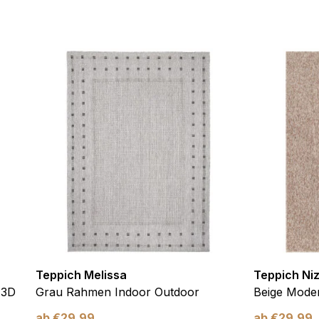
ebsite-Betreibern zu verstehen, wie sich verschiedene Benutzer au
ationen sammeln und melden.
verwendet, um Benutzer über Websites hinweg zu verfolgen. Das Z
inzelnen Benutzer relevant und ansprechend sind und somit wertvol
d.
.
te Cookies sind solche, die analysiert werden und noch keiner Kate
Meine Einstellungen speichern
Teppich Melissa
Teppich Ni
 3D
Grau Rahmen Indoor Outdoor
Beige Moder
ab
€
29,99
ab
€
29,99