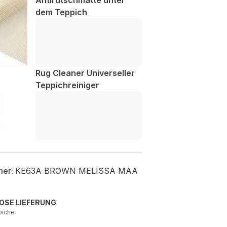
Antirutschmatte unter
dem Teppich
Rug Cleaner Universeller
Teppichreiniger
mer:
KE63A BROWN MELISSA MAA
OSE LIEFERUNG
piche