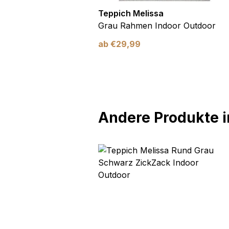
utdoor
Teppich Melissa
Blau Blätter
Grau Rahmen Indoor Outdoor
ab
€
29,99
Andere Produkte in