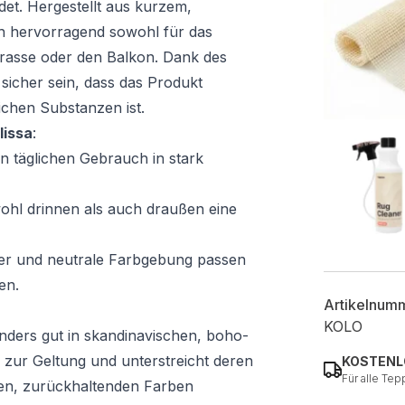
ndet. Hergestellt aus kurzem,
ch hervorragend sowohl für das
rasse oder den Balkon. Dank des
sicher sein, dass das Produkt
ichen Substanzen ist.
lissa
:
en täglichen Gebrauch in stark
hl drinnen als auch draußen eine
er und neutrale Farbgebung passen
en.
Artikelnum
KOLO
ders gut in skandinavischen, boho-
 zur Geltung und unterstreicht deren
KOSTENL
Für alle Tep
ten, zurückhaltenden Farben