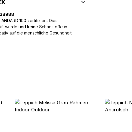
EX
ffic zu analysieren. Außerdem geben wir Informationen über Ihre
 für soziale Medien, Werbung und Analysen weiter. Diese Partner k
238988
enführen, die Sie ihnen bereitgestellt haben oder die sie im Rahme
NDARD 100 zertifiziert. Dies
üft wurde und keine Schadstoffe in
egativ auf die menschliche Gesundheit
rforderlich, um die grundlegenden Funktionen dieser Website zu 
 eines sicheren Log-ins oder das Anpassen Ihrer Zustimmungseinste
nbezogenen Daten.
chen es einer Website, Informationen zu speichern, die die Art und
tioniert, wie zum Beispiel Ihre bevorzugte Sprache oder die Region,
ebsite-Betreibern zu verstehen, wie sich verschiedene Benutzer au
ationen sammeln und melden.