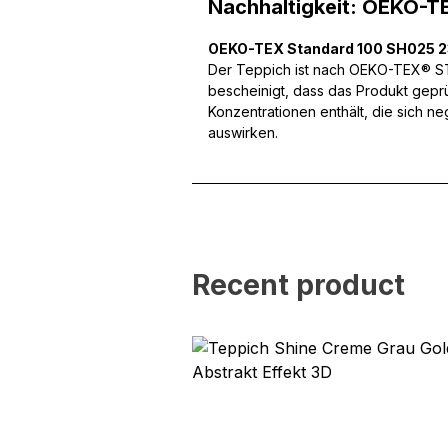
Nachhaltigkeit: OEKO-T
können und um unseren Tra
Website an unsere Partner
OEKO-TEX Standard 100 SH025 
mit weiteren Daten zusamm
Der Teppich ist nach OEKO-TEX® STA
Dienste gesammelt haben.
bescheinigt, dass das Produkt gepr
Konzentrationen enthält, die sich n
auswirken.
Notwendig
Notwendige Cookies sind e
Beispiel das Bereitstellen
speichern keine persone
Präferenzen
Recent product
Präferenz-Cookies ermögli
Website aussieht oder funk
Statistik
Statistik-Cookies helfen W
indem sie anonyme Inform