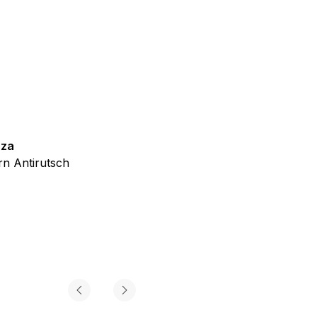
iel ist es, Anzeigen
ler für Herausgeber und
zza
Teppich Shine
gorie zugeordnet wurden.
n Antirutsch
Creme Grau Gold Abstrakt Eff
ab
€
39,99
Alle akzeptieren