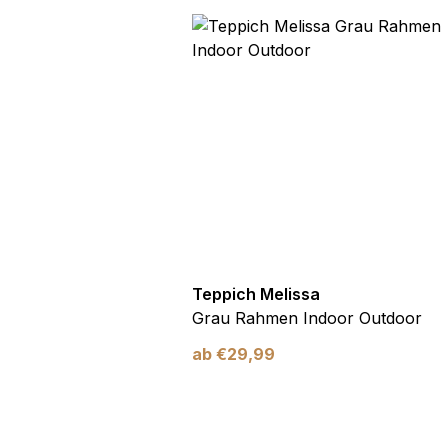
utdoor
Teppich Melissa
Blau Blätter
Grau Rahmen Indoor Outdoor
ab
€
29,99