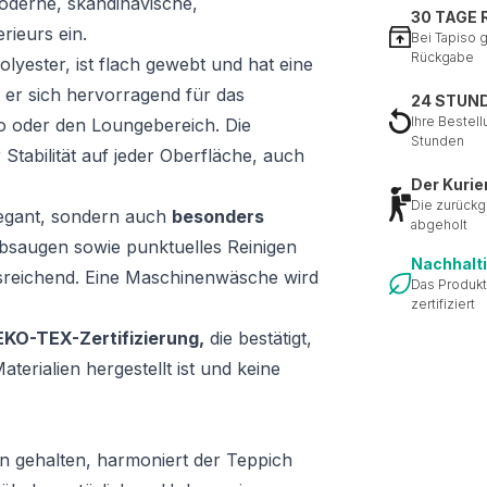
moderne, skandinavische,
30 TAGE
rieurs ein.
Bei Tapiso 
Rückgabe
lyester, ist flach gewebt und hat eine
 er sich hervorragend für das
24 STUN
Ihre Bestell
 oder den Loungebereich. Die
Stunden
 Stabilität auf jeder Oberfläche, auch
Der Kurie
Die zurückg
legant, sondern auch
besonders
abgeholt
bsaugen sowie punktuelles Reinigen
Nachhalt
sreichend. Eine Maschinenwäsche wird
Das Produkt
zertifiziert
KO-TEX-Zertifizierung,
die bestätigt,
terialien hergestellt ist und keine
n gehalten, harmoniert der Teppich