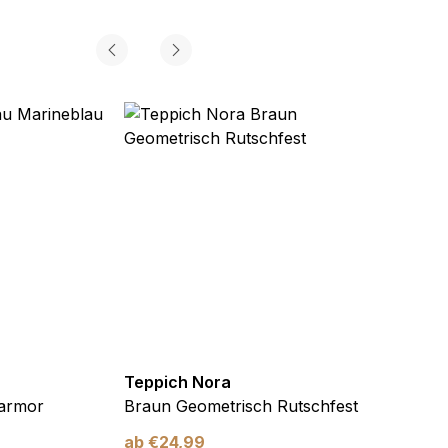
Teppich Nora
Teppi
armor
Braun Geometrisch Rutschfest
Grau 
ab
€
24,99
ab
€
2