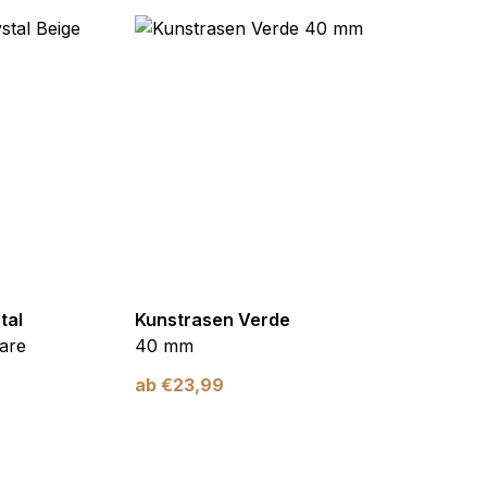
tal
Kunstrasen Verde
Kunst
are
40 mm
Braun
ab
€
23,99
ab
€
2