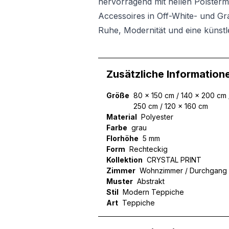
hervorragend mit hellen Polsterm
Accessoires in Off-White- und Gra
Ruhe, Modernität und eine künstl
Zusätzliche Information
Größe
80 x 150 cm / 140 x 200 cm 
250 cm / 120 x 160 cm
Material
Polyester
Farbe
grau
Florhöhe
5 mm
Form
Rechteckig
Kollektion
CRYSTAL PRINT
Zimmer
Wohnzimmer / Durchgang 
Muster
Abstrakt
Stil
Modern Teppiche
Art
Teppiche
Wir verwenden Cookies, um