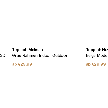
verwendet, um Benutzer über Websites hinweg zu verfolgen. Das Z
inzelnen Benutzer relevant und ansprechend sind und somit wertvol
d.
.
Teppich Melissa
Teppich Ni
te Cookies sind solche, die analysiert werden und noch keiner Kate
 3D
Grau Rahmen Indoor Outdoor
Beige Moder
ab
€
29,99
ab
€
29,99
Meine Einstellungen speichern