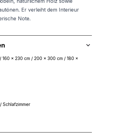
öbeln, natürlichem Holz sowie
utönen. Er verleiht dem Interieur
erische Note.
en
/ 160 x 230 cm / 200 x 300 cm / 180 x
/ Schlafzimmer
 Inhalte und Anzeigen zu personalisieren, um Funktionen für sozia