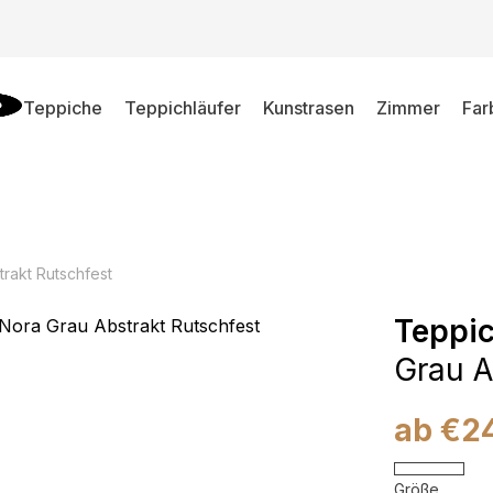
Teppiche
Teppichläufer
Kunstrasen
Zimmer
Far
rakt Rutschfest
Teppi
Grau A
ab
€
2
Größe