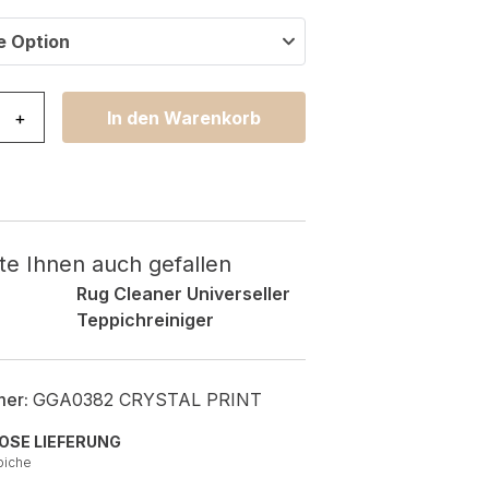
e Option
ra Grau Abstrakt Rutschfest Menge
+
In den Warenkorb
te Ihnen auch gefallen
Rug Cleaner Universeller
Teppichreiniger
mer:
GGA0382 CRYSTAL PRINT
OSE LIEFERUNG
piche