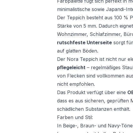
Farbpalette fügt sich perfekt in 
minimalistische sowie Japandi-Inte
Der Teppich besteht aus 100 % Po
Stärke von 5 mm. Dadurch eignet
Wohnzimmer, Schlafzimmer, Büro
rutschfeste Unterseite
sorgt für
auf glatten Böden.
Der Nora Teppich ist nicht nur e
pflegeleicht
– regelmäßiges Stau
von Flecken sind vollkommen au
nicht empfohlen.
Das Produkt verfügt über eine
OE
dass es aus sicheren, geprüften Ma
schädlichen Substanzen enthält.
Farben und Stil:
In Beige-, Braun- und Navy-Töne