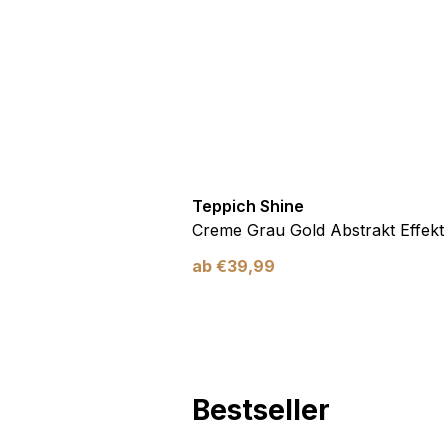
Marketing
Marketing-Cookies werden 
anzuzeigen, die für den e
Werbetreibende Dritter sin
Nicht kategorisiert
Teppich Shine
Andere nicht kategorisier
Antirutsch
Creme Grau Gold Abstrakt Effekt
ab
€
39,99
Alle ablehnen
Bestseller