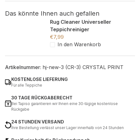
Das könnte Ihnen auch gefallen
Nicht kategorisiert.
Rug Cleaner Universeller
Andere nicht kategorisierte Cookies sind solche, die
Teppichreiniger
analysiert werden und noch keiner Kategorie zugeordnet
€
7,99
wurden.
In den Warenkorb
Alle ablehnen
Artikelnummer:
hj-new-3 (CR-3) CRYSTAL PRINT
Meine Einstellungen speichern
KOSTENLOSE LIEFERUNG
Alle akzeptieren
Für alle Teppiche
30 TAGE RÜCKGABERECHT
Bei Tapiso garantieren wir Ihnen eine 30-tägige kostenlose
Rückgabe
24 STUNDEN VERSAND
Ihre Bestellung verlässt unser Lager innerhalb von 24 Stunden