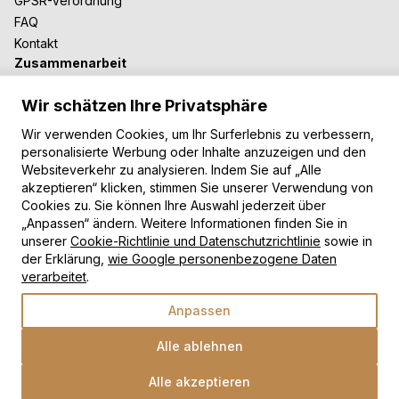
GPSR-Verordnung
FAQ
Kontakt
Zusammenarbeit
Für Blogger
Wir schätzen Ihre Privatsphäre
B2B-Zusammenarbeit
Unsere Teppiche
Wir verwenden Cookies, um Ihr Surferlebnis zu verbessern,
personalisierte Werbung oder Inhalte anzuzeigen und den
Moderne Teppiche
Websiteverkehr zu analysieren. Indem Sie auf „Alle
Vintage Teppiche
akzeptieren“ klicken, stimmen Sie unserer Verwendung von
Shaggy Teppiche
Cookies zu. Sie können Ihre Auswahl jederzeit über
„Anpassen“ ändern. Weitere Informationen finden Sie in
Kinderteppiche
unserer
Cookie-Richtlinie und Datenschutzrichtlinie
sowie in
Zahlungsarten
der Erklärung,
wie Google personenbezogene Daten
verarbeitet
.
Anpassen
Alle ablehnen
Alle akzeptieren
Wähle eine Option