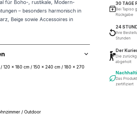
eal für Boho-, rustikale, Modern-
30 TAGE
Bei Tapiso 
htungen – besonders harmonisch in
Rückgabe
rz, Beige sowie Accessoires in
24 STUN
Ihre Bestell
Stunden
Der Kurie
en
Die zurückg
abgeholt
/ 120 x 180 cm / 150 x 240 cm / 180 x 270
Nachhalt
Das Produkt
zertifiziert
ohnzimmer / Outdoor