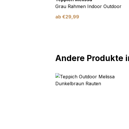
Blau Blätter
Grau Rahmen Indoor Outdoor
ab
€
29,99
Andere Produkte in