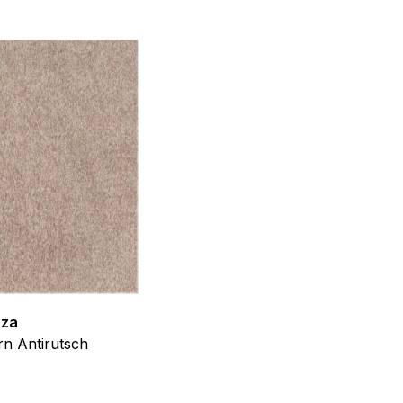
f der Website verhalten,
iel ist es, Anzeigen
ler für Herausgeber und
gorie zugeordnet wurden.
Alle akzeptieren
zza
Teppich Shine
n Antirutsch
Creme Grau Gold Abstrakt Eff
ab
€
39,99