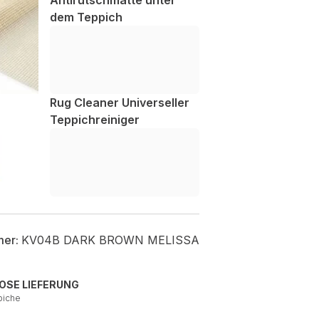
Antirutschmatte unter
dem Teppich
Rug Cleaner Universeller
Teppichreiniger
mer:
KV04B DARK BROWN MELISSA
OSE LIEFERUNG
piche