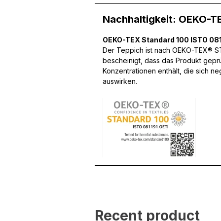
Nachhaltigkeit: OEKO-T
Wir verwenden Cookies, um
OEKO-TEX Standard 100 ISTO 081
können und um unseren Tra
Der Teppich ist nach OEKO-TEX® STA
Website an unsere Partner
bescheinigt, dass das Produkt gepr
mit weiteren Daten zusamm
Konzentrationen enthält, die sich n
Dienste gesammelt haben.
auswirken.
Notwendig
Notwendige Cookies sind e
Beispiel das Bereitstellen
speichern keine persone
Präferenzen
Präferenz-Cookies ermögli
Website aussieht oder funk
Recent product