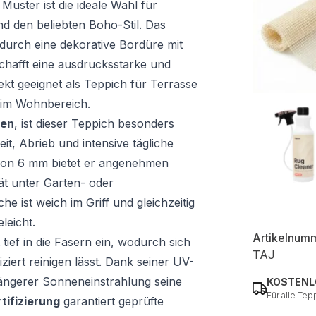
uster ist die ideale Wahl für
d den beliebten Boho-Stil. Das
durch eine dekorative Bordüre mit
chafft eine ausdrucksstarke und
ekt geeignet als Teppich für Terrasse
l im Wohnbereich.
len
, ist dieser Teppich besonders
it, Abrieb und intensive tägliche
von 6 mm bietet er angenehmen
ät unter Garten- oder
 ist weich im Griff und gleichzeitig
leicht.
Artikelnum
ief in die Fasern ein, wodurch sich
TAJ
iert reinigen lässt. Dank seiner UV-
 längerer Sonneneinstrahlung seine
KOSTENL
Für alle Tep
ifizierung
garantiert geprüfte