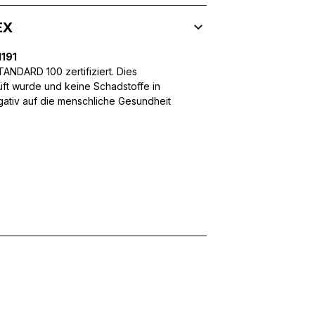
EX
 Inhalte und Anzeigen zu personalisieren, um Funktionen für sozia
191
ffic zu analysieren. Außerdem geben wir Informationen über Ihre
NDARD 100 zertifiziert. Dies
 für soziale Medien, Werbung und Analysen weiter. Diese Partner k
üft wurde und keine Schadstoffe in
enführen, die Sie ihnen bereitgestellt haben oder die sie im Rahme
egativ auf die menschliche Gesundheit
rforderlich, um die grundlegenden Funktionen dieser Website zu 
 eines sicheren Log-ins oder das Anpassen Ihrer Zustimmungseinste
nbezogenen Daten.
chen es einer Website, Informationen zu speichern, die die Art und
tioniert, wie zum Beispiel Ihre bevorzugte Sprache oder die Region,