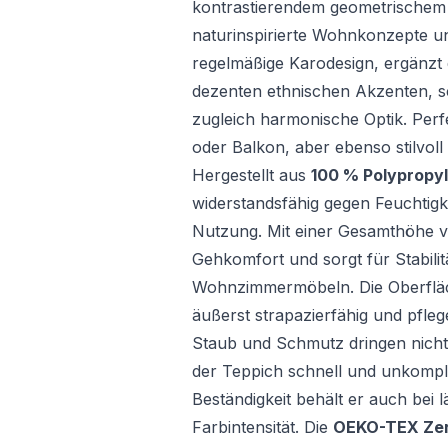
kontrastierendem geometrischem M
naturinspirierte Wohnkonzepte un
regelmäßige Karodesign, ergänzt 
dezenten ethnischen Akzenten, s
zugleich harmonische Optik. Perf
oder Balkon, aber ebenso stilvol
Hergestellt aus
100 % Polypropy
widerstandsfähig gegen Feuchtigke
Nutzung. Mit einer Gesamthöhe 
Gehkomfort und sorgt für Stabilit
Wohnzimmermöbeln. Die Oberfläche
äußerst strapazierfähig und pflege
Staub und Schmutz dringen nicht t
der Teppich schnell und unkompliz
Beständigkeit behält er auch bei
Farbintensität. Die
OEKO-TEX Zert