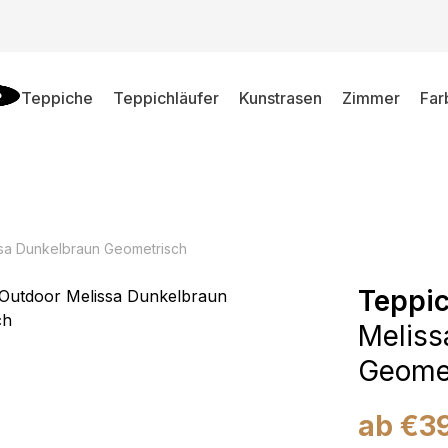
Teppiche
Teppichläufer
Kunstrasen
Zimmer
Far
sa Dunkelbraun Geometrisch
Teppi
Meliss
Geome
ab
€
3