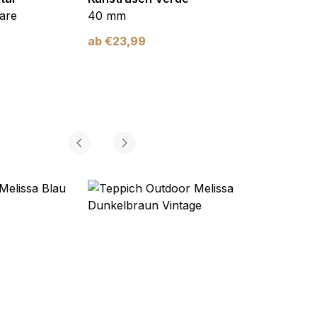
are
40 mm
Braun
ab
€
23,99
ab
€
2