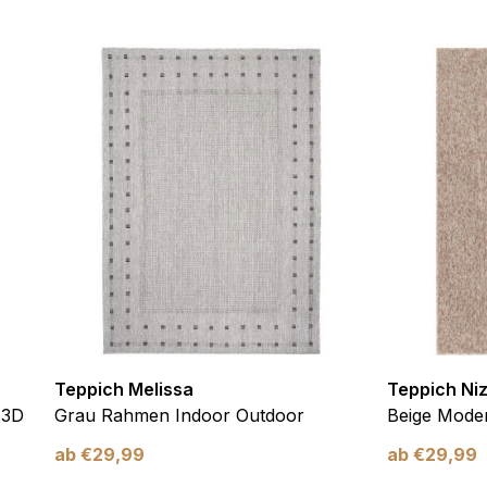
ebsite-Betreibern zu verstehen, wie sich verschiedene Benutzer au
ationen sammeln und melden.
verwendet, um Benutzer über Websites hinweg zu verfolgen. Das Z
inzelnen Benutzer relevant und ansprechend sind und somit wertvol
d.
.
te Cookies sind solche, die analysiert werden und noch keiner Kate
Meine Einstellungen speichern
Teppich Melissa
Teppich Ni
 3D
Grau Rahmen Indoor Outdoor
Beige Moder
ab
€
29,99
ab
€
29,99