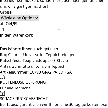
Interieur schmücken, sondern es auch noch gemütlicher
und einzigartiger machen!
Größe
ab
€
44,99
Teppich
-
+
Outdoor
In den Warenkorb
Patio
Grau
Das könnte Ihnen auch gefallen
Blau
Rug Cleaner Universeller Teppichreiniger
Ethno
Rutschfeste Teppichstopper (8 Stück)
Menge
Antirutschmatte unter dem Teppich
Artikelnummer:
EC79B GRAY PATIO FGA
KOSTENLOSE LIEFERUNG
Für alle Teppiche
30 TAGE RÜCKGABERECHT
Bei Tapiso garantieren wir Ihnen eine 30-tägige kostenlose