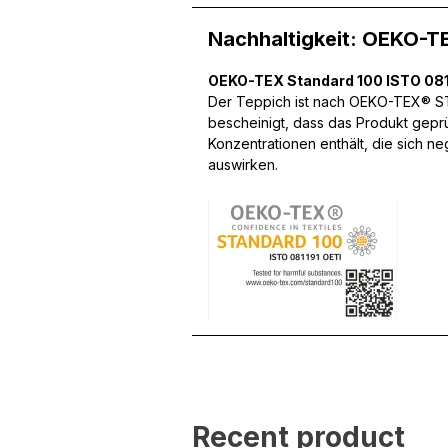
Nachhaltigkeit: OEKO-T
OEKO-TEX Standard 100 ISTO 081
Wir verwenden Cookies, um
Der Teppich ist nach OEKO-TEX® STA
können und um unseren Tra
bescheinigt, dass das Produkt gepr
Website an unsere Partner
Konzentrationen enthält, die sich n
mit weiteren Daten zusamm
auswirken.
Dienste gesammelt haben.
Notwendig
Notwendige Cookies sind e
Beispiel das Bereitstellen
speichern keine persone
Präferenzen
Präferenz-Cookies ermögli
Website aussieht oder funk
Recent product