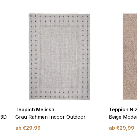
ebsite-Betreibern zu verstehen, wie sich verschiedene Benutzer au
ationen sammeln und melden.
verwendet, um Benutzer über Websites hinweg zu verfolgen. Das Z
inzelnen Benutzer relevant und ansprechend sind und somit wertvol
d.
.
te Cookies sind solche, die analysiert werden und noch keiner Kate
Teppich Melissa
Teppich Ni
Meine Einstellungen speichern
 3D
Grau Rahmen Indoor Outdoor
Beige Moder
ab
€
29,99
ab
€
29,99