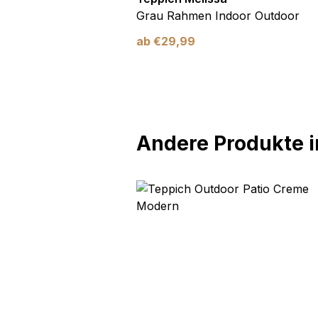
Blau Blätter
Grau Rahmen Indoor Outdoor
ab
€
29,99
Andere Produkte in