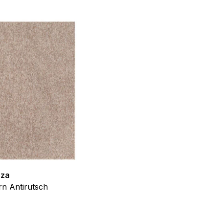
f der Website verhalten,
iel ist es, Anzeigen
ler für Herausgeber und
gorie zugeordnet wurden.
zza
Teppich Shine
Alle akzeptieren
n Antirutsch
Creme Grau Gold Abstrakt Eff
ab
€
39,99