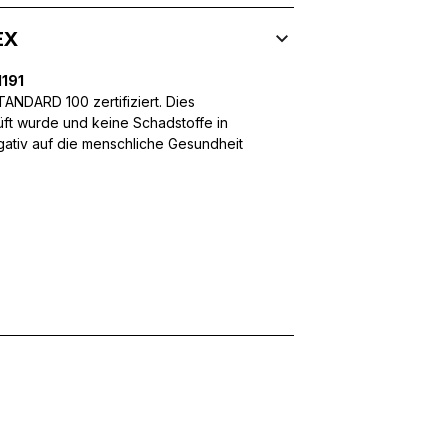
EX
191
 Inhalte und Anzeigen zu personalisieren, um Funktionen für sozia
NDARD 100 zertifiziert. Dies
ffic zu analysieren. Außerdem geben wir Informationen über Ihre
üft wurde und keine Schadstoffe in
 für soziale Medien, Werbung und Analysen weiter. Diese Partner k
egativ auf die menschliche Gesundheit
enführen, die Sie ihnen bereitgestellt haben oder die sie im Rahme
rforderlich, um die grundlegenden Funktionen dieser Website zu 
 eines sicheren Log-ins oder das Anpassen Ihrer Zustimmungseinste
nbezogenen Daten.
chen es einer Website, Informationen zu speichern, die die Art und
tioniert, wie zum Beispiel Ihre bevorzugte Sprache oder die Region,