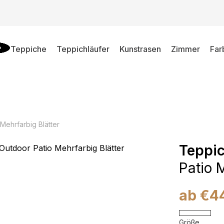
Teppiche
Teppichläufer
Kunstrasen
Zimmer
Far
Mehrfarbig Blätter
Teppi
Patio 
ab
€
4
Größe