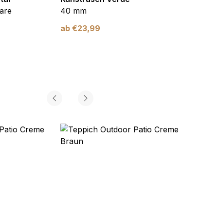
are
40 mm
Braun
ab
€
23,99
ab
€
2