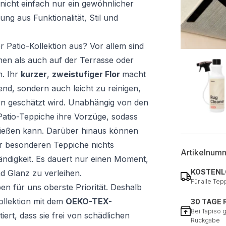
t nicht einfach nur ein gewöhnlicher
ung aus Funktionalität, Stil und
 Patio-Kollektion aus? Vor allem sind
nnen als auch auf der Terrasse oder
. Ihr
kurzer
,
zweistufiger Flor
macht
end, sondern auch leicht zu reinigen,
rn geschätzt wird. Unabhängig von den
Patio-Teppiche ihre Vorzüge, sodass
nießen kann. Darüber hinaus können
r besonderen Teppiche nichts
Artikelnum
ndigkeit. Es dauert nur einen Moment,
KOSTENL
d Glanz zu verleihen.
Für alle Tep
n für uns oberste Priorität. Deshalb
ollektion mit dem
OEKO-TEX-
30 TAGE
Bei Tapiso 
tiert, dass sie frei von schädlichen
Rückgabe