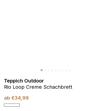
Präferenzen
Präferenz-Cookies ermöglichen es einer Website,
Informationen zu speichern, die die Art und Weise ändern,
wie die Website aussieht oder funktioniert, wie zum Beispiel
Ihre bevorzugte Sprache oder die Region, in der Sie sich
befinden.
Statistik
Statistik-Cookies helfen Website-Betreibern zu verstehen,
wie sich verschiedene Benutzer auf der Website verhalten,
indem sie anonyme Informationen sammeln und melden.
Teppich Outdoor
Marketing
Rio Loop Creme Schachbrett
Marketing-Cookies werden verwendet, um Benutzer über
Websites hinweg zu verfolgen. Das Ziel ist es, Anzeigen
ab
€
34,99
anzuzeigen, die für den einzelnen Benutzer relevant und
ansprechend sind und somit wertvoller für Herausgeber und
Werbetreibende Dritter sind.