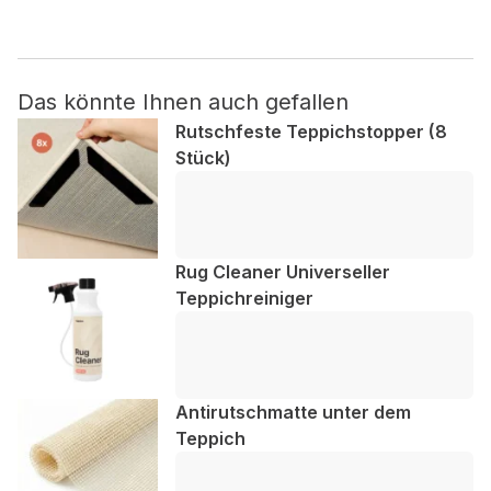
Nicht kategorisiert.
Das könnte Ihnen auch gefallen
Andere nicht kategorisierte Cookies sind solche, die
analysiert werden und noch keiner Kategorie zugeordnet
Rutschfeste Teppichstopper (8
wurden.
Stück)
Alle ablehnen
Meine Einstellungen speichern
Rug Cleaner Universeller
Teppichreiniger
Alle akzeptieren
Antirutschmatte unter dem
Teppich