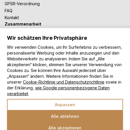
GPSR-Verordnung
FAQ
Kontakt
Zusammenarbeit
Für Blogger
Wir schätzen Ihre Privatsphäre
B2B-Zusammenarbeit
Unsere Teppiche
Wir verwenden Cookies, um Ihr Surferlebnis zu verbessern,
personalisierte Werbung oder Inhalte anzuzeigen und den
Moderne Teppiche
Websiteverkehr zu analysieren. Indem Sie auf „Alle
Vintage Teppiche
akzeptieren“ klicken, stimmen Sie unserer Verwendung von
Shaggy Teppiche
Cookies zu. Sie können Ihre Auswahl jederzeit über
Kinderteppiche
„Anpassen“ ändern. Weitere Informationen finden Sie in
unserer
Cookie-Richtlinie und Datenschutzrichtlinie
sowie in
Zahlungsarten
der Erklärung,
wie Google personenbezogene Daten
verarbeitet
.
Anpassen
Alle ablehnen
Alle akzeptieren
Wähle eine Option