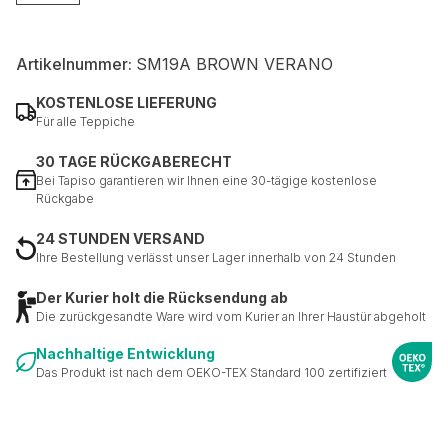
Nicht kategorisiert.
Artikelnummer:
SM19A BROWN VERANO
Andere nicht kategorisierte Cookies sind solche, die
KOSTENLOSE LIEFERUNG
analysiert werden und noch keiner Kategorie zugeordnet
Für alle Teppiche
wurden.
30 TAGE RÜCKGABERECHT
Bei Tapiso garantieren wir Ihnen eine 30-tägige kostenlose
Alle ablehnen
Rückgabe
Meine Einstellungen speichern
24 STUNDEN VERSAND
Ihre Bestellung verlässt unser Lager innerhalb von 24 Stunden
Alle akzeptieren
Der Kurier holt die Rücksendung ab
Die zurückgesandte Ware wird vom Kurier an Ihrer Haustür abgeholt
Nachhaltige Entwicklung
Das Produkt ist nach dem OEKO-TEX Standard 100 zertifiziert