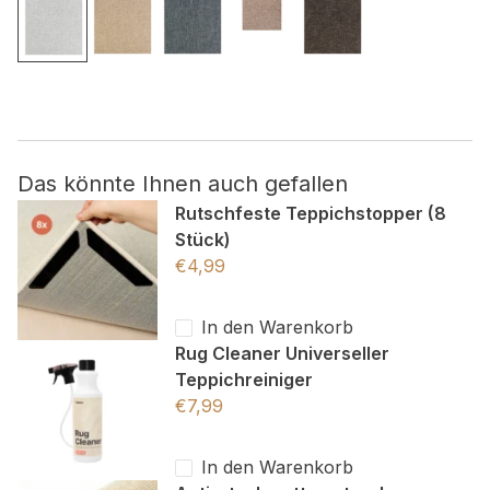
Nicht kategorisiert.
Andere nicht kategorisierte Cookies sind solche, die
analysiert werden und noch keiner Kategorie zugeordnet
wurden.
Das könnte Ihnen auch gefallen
Alle ablehnen
Rutschfeste Teppichstopper (8
Stück)
Meine Einstellungen speichern
€
4,99
Alle akzeptieren
In den Warenkorb
Rug Cleaner Universeller
Teppichreiniger
€
7,99
In den Warenkorb