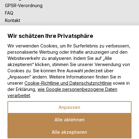
GPSR-Verordnung
FAQ
Kontakt
Zusammenarbeit
Wir schätzen Ihre Privatsphäre
Für Blogger
B2B-Zusammenarbeit
Wir verwenden Cookies, um Ihr Surferlebnis zu verbessern,
Unsere Teppiche
personalisierte Werbung oder Inhalte anzuzeigen und den
Websiteverkehr zu analysieren. Indem Sie auf „Alle
Moderne Teppiche
akzeptieren“ klicken, stimmen Sie unserer Verwendung von
Vintage Teppiche
Cookies zu. Sie können Ihre Auswahl jederzeit über
Shaggy Teppiche
„Anpassen“ ändern. Weitere Informationen finden Sie in
unserer
Cookie-Richtlinie und Datenschutzrichtlinie
sowie in
Kinderteppiche
der Erklärung,
wie Google personenbezogene Daten
Zahlungsarten
verarbeitet
.
Anpassen
Alle ablehnen
Alle akzeptieren
Wähle eine Option