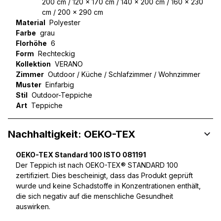
200 cm / 120 x 170 cm / 140 x 200 cm / 160 x 230
cm / 200 x 290 cm
Material
Polyester
Farbe
grau
Florhöhe
6
Form
Rechteckig
Kollektion
VERANO
Zimmer
Outdoor / Küche / Schlafzimmer / Wohnzimmer
Muster
Einfarbig
Stil
Outdoor-Teppiche
Art
Teppiche
Nachhaltigkeit: OEKO-TEX
OEKO-TEX Standard 100 ISTO 081191
Der Teppich ist nach OEKO-TEX® STANDARD 100
zertifiziert. Dies bescheinigt, dass das Produkt geprüft
wurde und keine Schadstoffe in Konzentrationen enthält,
die sich negativ auf die menschliche Gesundheit
auswirken.