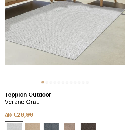
Präferenzen
Präferenz-Cookies ermöglichen es einer Website,
Informationen zu speichern, die die Art und Weise ändern,
wie die Website aussieht oder funktioniert, wie zum Beispiel
Ihre bevorzugte Sprache oder die Region, in der Sie sich
befinden.
Statistik
Statistik-Cookies helfen Website-Betreibern zu verstehen,
wie sich verschiedene Benutzer auf der Website verhalten,
indem sie anonyme Informationen sammeln und melden.
Teppich Outdoor
Marketing
Verano Grau
Marketing-Cookies werden verwendet, um Benutzer über
Websites hinweg zu verfolgen. Das Ziel ist es, Anzeigen
ab
€
29,99
anzuzeigen, die für den einzelnen Benutzer relevant und
ansprechend sind und somit wertvoller für Herausgeber und
Werbetreibende Dritter sind.