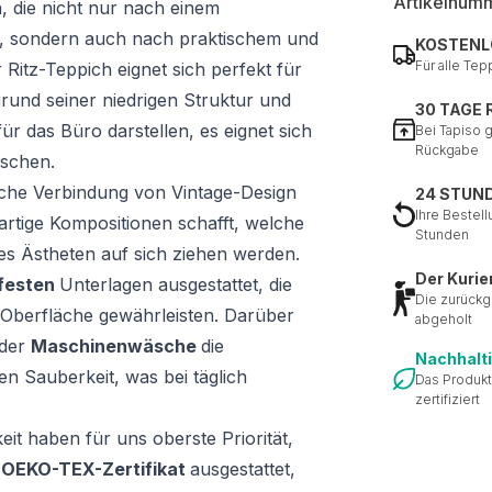
Artikelnum
n, die nicht nur nach einem
t, sondern auch nach praktischem und
KOSTENL
Für alle Tep
Ritz-Teppich eignet sich perfekt für
rund seiner niedrigen Struktur und
30 TAGE
ür das Büro darstellen, es eignet sich
Bei Tapiso 
Rückgabe
ischen.
ische Verbindung von Vintage-Design
24 STUN
Ihre Bestell
artige Kompositionen schafft, welche
Stunden
des Ästheten auf sich ziehen werden.
Der Kurie
festen
Unterlagen ausgestattet, die
Die zurückg
er Oberfläche gewährleisten. Darüber
abgeholt
 der
Maschinenwäsche
die
Nachhalt
en Sauberkeit, was bei täglich
Das Produkt
zertifiziert
it haben für uns oberste Priorität,
m
OEKO-TEX-Zertifikat
ausgestattet,