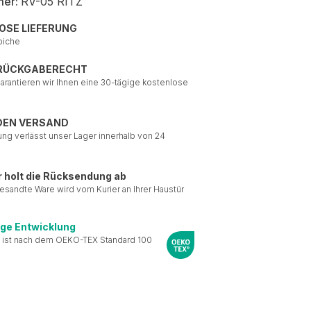
mer:
RV-05 RITZ
OSE LIEFERUNG
piche
 RÜCKGABERECHT
garantieren wir Ihnen eine 30-tägige kostenlose
DEN VERSAND
ung verlässt unser Lager innerhalb von 24
r holt die Rücksendung ab
esandte Ware wird vom Kurier an Ihrer Haustür
ige Entwicklung
 ist nach dem OEKO-TEX Standard 100