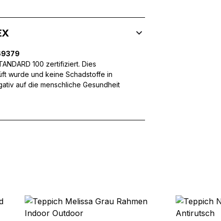
 Inhalte und Anzeigen zu personalisieren, um Funktionen für sozia
ffic zu analysieren. Außerdem geben wir Informationen über Ihre
 für soziale Medien, Werbung und Analysen weiter. Diese Partner k
EX
enführen, die Sie ihnen bereitgestellt haben oder die sie im Rahme
69379
NDARD 100 zertifiziert. Dies
üft wurde und keine Schadstoffe in
egativ auf die menschliche Gesundheit
rforderlich, um die grundlegenden Funktionen dieser Website zu 
 eines sicheren Log-ins oder das Anpassen Ihrer Zustimmungseinste
nbezogenen Daten.
chen es einer Website, Informationen zu speichern, die die Art und
tioniert, wie zum Beispiel Ihre bevorzugte Sprache oder die Region,
ebsite-Betreibern zu verstehen, wie sich verschiedene Benutzer au