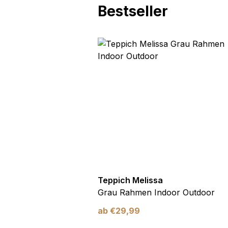
Bestseller
utdoor
Teppich Melissa
Blau Blätter
Grau Rahmen Indoor Outdoor
ab
€
29,99