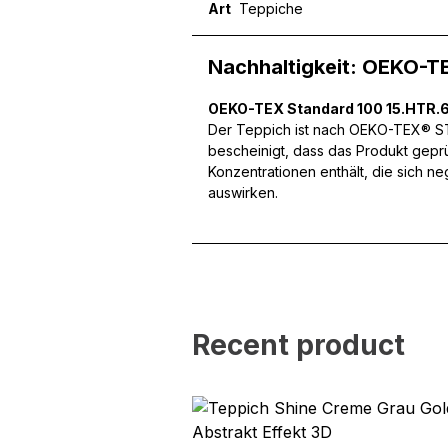
Art
Teppiche
Wir verwenden Cookies, um
können und um unseren Tra
Website an unsere Partner
Nachhaltigkeit: OEKO-T
mit weiteren Daten zusamm
Dienste gesammelt haben.
OEKO-TEX Standard 100 15.HTR.
Der Teppich ist nach OEKO-TEX® STA
bescheinigt, dass das Produkt gepr
Notwendig
Konzentrationen enthält, die sich n
Notwendige Cookies sind e
auswirken.
Beispiel das Bereitstellen
speichern keine persone
Präferenzen
Präferenz-Cookies ermögli
Recent product
Website aussieht oder funk
Statistik
Statistik-Cookies helfen W