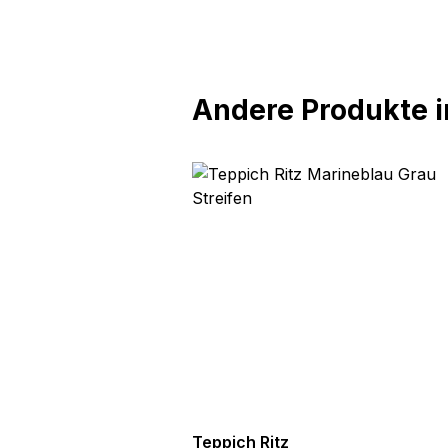
Andere Produkte in
tz
Teppich Ritz