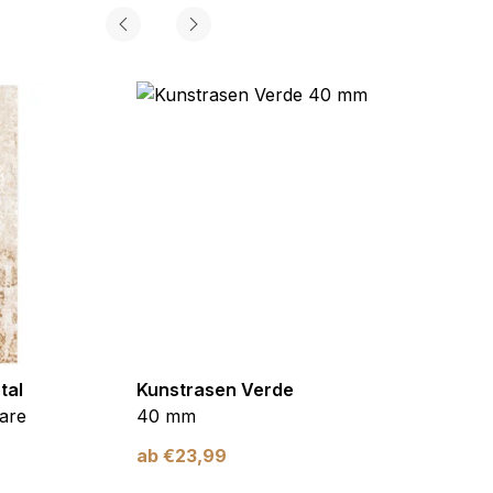
tal
Kunstrasen Verde
Kunst
are
40 mm
Braun
ab
€
23,99
ab
€
2