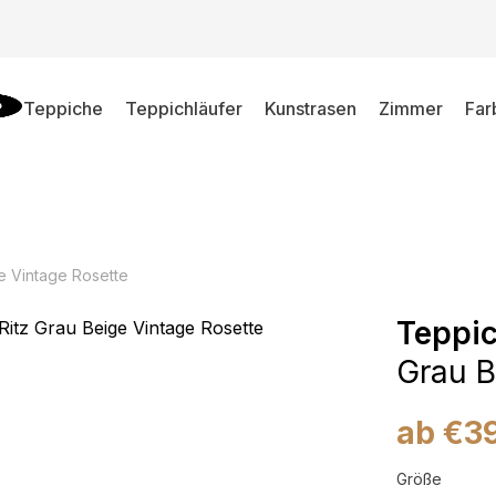
Teppiche
Teppichläufer
Kunstrasen
Zimmer
Far
e Vintage Rosette
Teppic
Grau B
ab
€
3
Größe