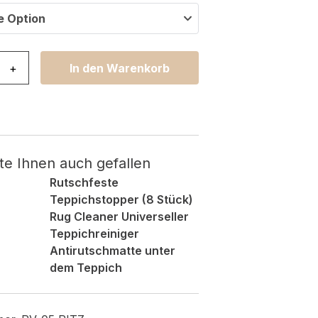
e Option
z Grau Beige Vintage Rosette Menge
+
In den Warenkorb
te Ihnen auch gefallen
Rutschfeste
Teppichstopper (8 Stück)
Rug Cleaner Universeller
Teppichreiniger
Antirutschmatte unter
dem Teppich