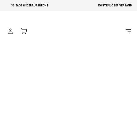
Produkte
Teppich Ritz Marineblau Grau Streifen
30 TAGE WIDERRUFSRECHT
KOSTENLOSER VERSAND