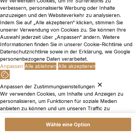
Wir verwenden Cookies, um Ihr Surferlebnis zu
verbessern, personalisierte Werbung oder Inhalte
anzuzeigen und den Websiteverkehr zu analysieren.
Indem Sie auf „Alle akzeptieren“ klicken, stimmen Sie
unserer Verwendung von Cookies zu. Sie können Ihre
Auswahl jederzeit über „Anpassen“ ändern. Weitere
Informationen finden Sie in unserer
Cookie-Richtlinie und
Datenschutzrichtlinie
sowie in der Erklärung,
wie Google
personenbezogene Daten verarbeitet
.
Anpassen
Alle ablehnen
Alle akzeptieren
Anpassen der Zustimmungseinstellungen
Wir verwenden Cookies, um Inhalte und Anzeigen zu
personalisieren, um Funktionen für soziale Medien
anbieten zu können und um unseren Traffic zu
analysieren. Außerdem geben wir Informationen über Ihre
Verwendung unserer Website an unsere Partner für
Wähle eine Option
soziale Medien, Werbung und Analysen weiter. Diese