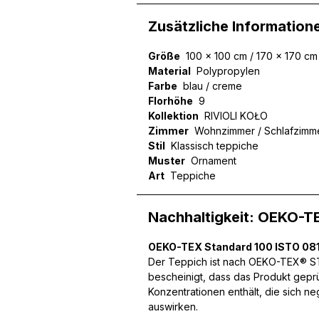
Zusätzliche Information
Größe
100 x 100 cm / 170 x 170 cm
Material
Polypropylen
Farbe
blau / creme
Florhöhe
9
Kollektion
RIVIOLI KOŁO
Zimmer
Wohnzimmer / Schlafzimm
Stil
Klassisch teppiche
Muster
Ornament
Art
Teppiche
Nachhaltigkeit: OEKO-T
OEKO-TEX Standard 100 ISTO 081
Der Teppich ist nach OEKO-TEX® STA
bescheinigt, dass das Produkt gepr
Konzentrationen enthält, die sich n
Wir verwenden Cookies, um
auswirken.
können und um unseren Tra