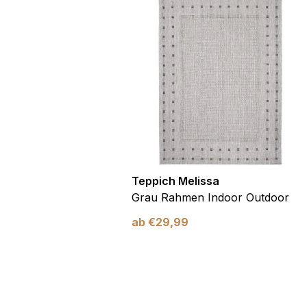
utdoor
Teppich Melissa
Blau Blätter
Grau Rahmen Indoor Outdoor
ab
€
29,99