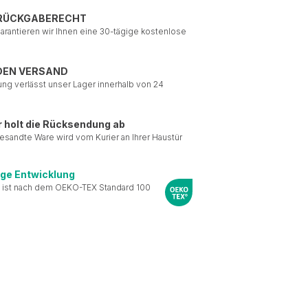
 RÜCKGABERECHT
garantieren wir Ihnen eine 30-tägige kostenlose
DEN VERSAND
ung verlässt unser Lager innerhalb von 24
r holt die Rücksendung ab
esandte Ware wird vom Kurier an Ihrer Haustür
ige Entwicklung
 ist nach dem OEKO-TEX Standard 100
le Medien anbieten zu
 Verwendung unserer