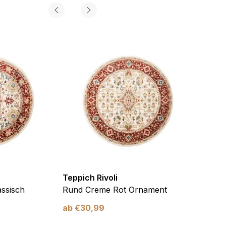
Teppich Rivoli
Teppic
ssisch
Rund Creme Rot Ornament
Rund 
ab
€
30,99
ab
€
3