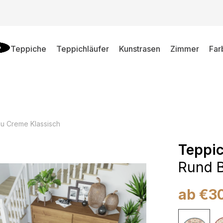
Teppiche
Teppichläufer
Kunstrasen
Zimmer
Far
au Creme Klassisch
Teppic
Rund B
ab
€
3