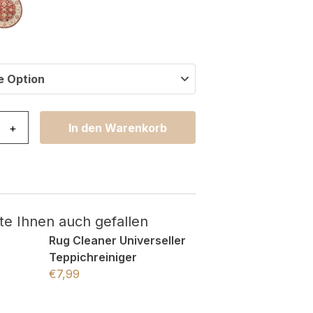
e Option
oli Rund Blau Creme Klassisch Menge
+
In den Warenkorb
te Ihnen auch gefallen
Rug Cleaner Universeller
Teppichreiniger
€
7,99