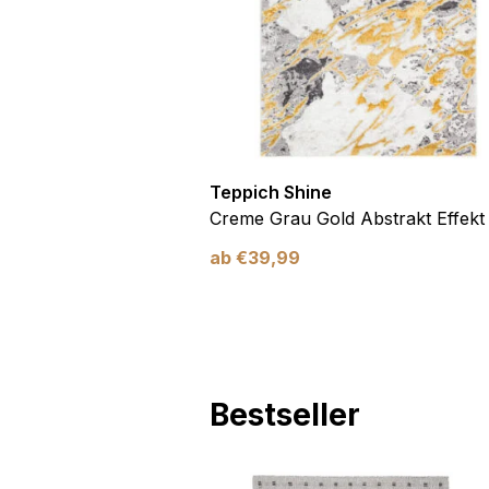
Marketing
Marketing-Cookies werden 
anzuzeigen, die für den e
Werbetreibende Dritter sin
Nicht kategorisiert
Teppich Shine
Andere nicht kategorisier
Antirutsch
Creme Grau Gold Abstrakt Effekt
ab
€
39,99
Alle ablehnen
Bestseller