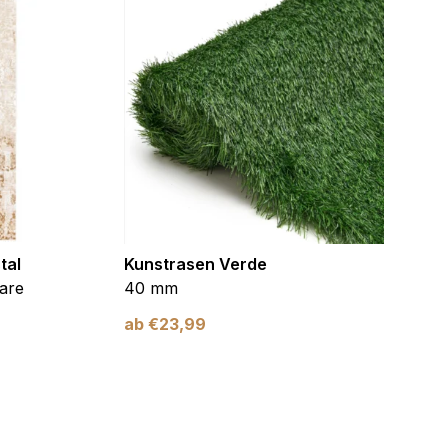
tal
Kunstrasen Verde
Kunst
are
40 mm
Braun
ab
€
23,99
ab
€
2