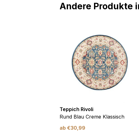
Andere Produkte in
voli
Teppich Rivoli
Creme Ornament
Rund Blau Creme Klassisch
ab
€
30,99