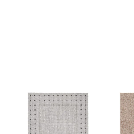
 für soziale Medien, Werbung und Analysen weiter. Diese Partner k
enführen, die Sie ihnen bereitgestellt haben oder die sie im Rahme
rforderlich, um die grundlegenden Funktionen dieser Website zu 
 eines sicheren Log-ins oder das Anpassen Ihrer Zustimmungseinste
nbezogenen Daten.
chen es einer Website, Informationen zu speichern, die die Art und
tioniert, wie zum Beispiel Ihre bevorzugte Sprache oder die Region,
ebsite-Betreibern zu verstehen, wie sich verschiedene Benutzer au
ationen sammeln und melden.