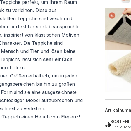
 Teppiche perfekt, um Ihrem Raum
ok zu verleihen. Diese aus
tellten Teppiche sind weich und
daher perfekt für stark beanspruchte
r, inspiriert von klassischen Motiven,
Charakter. Die Teppiche sind
r Mensch und Tier und lösen keine
Teppichs lässt sich
sehr einfach
augrobotern.
enen Größen erhältlich, um in jeden
gangsbereichen bis hin zu großen
orm sind sie eine ausgezeichnete
 rechteckiger Möbel aufzubrechen und
hheit zu verleihen.
Artikelnum
oli-Teppich einen Hauch von Eleganz!
KOSTENL
Für alle Tep