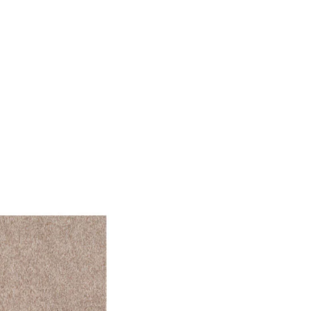
önnen diese Informationen
n Ihrer Nutzung der
ermöglichen, wie zum
llungen. Diese Cookies
 Weise ändern, wie die
 in der Sie sich befinden.
f der Website verhalten,