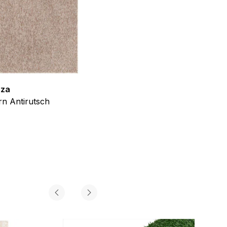
iel ist es, Anzeigen
ler für Herausgeber und
zza
Teppich Shine
gorie zugeordnet wurden.
n Antirutsch
Creme Grau Gold Abstrakt Eff
ab
€
39,99
Alle akzeptieren