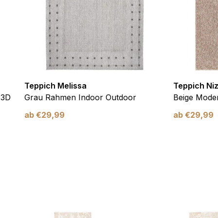
verwendet, um Benutzer über Websites hinweg zu verfolgen. Das Z
inzelnen Benutzer relevant und ansprechend sind und somit wertvol
d.
.
Teppich Melissa
Teppich Ni
te Cookies sind solche, die analysiert werden und noch keiner Kate
 3D
Grau Rahmen Indoor Outdoor
Beige Moder
ab
€
29,99
ab
€
29,99
Meine Einstellungen speichern