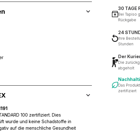
30 TAGE
en
Bei Tapiso 
Rückgabe
24 STUN
Ihre Bestell
Stunden
Der Kurie
er
Die zurückg
abgeholt
Nachhalt
Das Produkt
zertifiziert
EX
191
NDARD 100 zertifiziert. Dies
üft wurde und keine Schadstoffe in
egativ auf die menschliche Gesundheit
 Inhalte und Anzeigen zu personalisieren, um Funktionen für sozia
ffic zu analysieren. Außerdem geben wir Informationen über Ihre