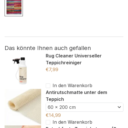
Nicht kategorisiert.
Andere nicht kategorisierte Cookies sind solche, die
analysiert werden und noch keiner Kategorie zugeordnet
wurden.
Das könnte Ihnen auch gefallen
Alle ablehnen
Rug Cleaner Universeller
Teppichreiniger
Meine Einstellungen speichern
€
7,99
Alle akzeptieren
In den Warenkorb
Antirutschmatte unter dem
Teppich
60 x 200 cm
€
14,99
In den Warenkorb