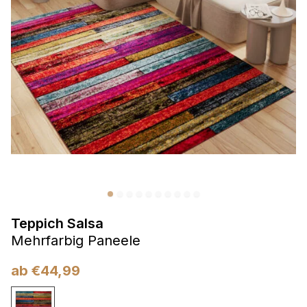
Präferenzen
Präferenz-Cookies ermöglichen es einer Website,
Informationen zu speichern, die die Art und Weise ändern,
wie die Website aussieht oder funktioniert, wie zum Beispiel
Ihre bevorzugte Sprache oder die Region, in der Sie sich
befinden.
Statistik
Statistik-Cookies helfen Website-Betreibern zu verstehen,
wie sich verschiedene Benutzer auf der Website verhalten,
indem sie anonyme Informationen sammeln und melden.
Teppich Salsa
Marketing
Mehrfarbig Paneele
Marketing-Cookies werden verwendet, um Benutzer über
Websites hinweg zu verfolgen. Das Ziel ist es, Anzeigen
ab
€
44,99
anzuzeigen, die für den einzelnen Benutzer relevant und
ansprechend sind und somit wertvoller für Herausgeber und
Werbetreibende Dritter sind.