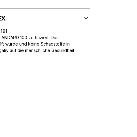
EX
 Inhalte und Anzeigen zu personalisieren, um Funktionen für sozia
ffic zu analysieren. Außerdem geben wir Informationen über Ihre
191
 für soziale Medien, Werbung und Analysen weiter. Diese Partner k
NDARD 100 zertifiziert. Dies
enführen, die Sie ihnen bereitgestellt haben oder die sie im Rahme
üft wurde und keine Schadstoffe in
egativ auf die menschliche Gesundheit
rforderlich, um die grundlegenden Funktionen dieser Website zu 
 eines sicheren Log-ins oder das Anpassen Ihrer Zustimmungseinste
nbezogenen Daten.
chen es einer Website, Informationen zu speichern, die die Art und
tioniert, wie zum Beispiel Ihre bevorzugte Sprache oder die Region,