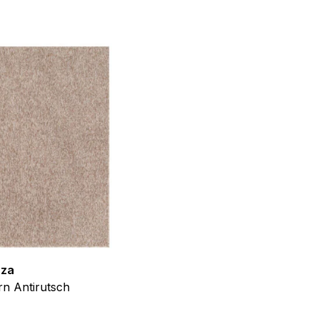
f der Website verhalten,
iel ist es, Anzeigen
ler für Herausgeber und
gorie zugeordnet wurden.
Alle akzeptieren
zza
Teppich Shine
n Antirutsch
Creme Grau Gold Abstrakt Eff
ab
€
39,99