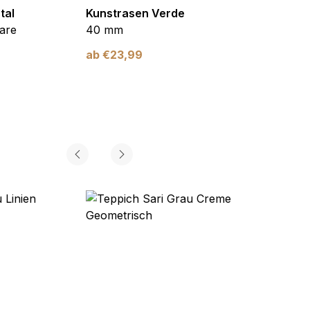
tal
Kunstrasen Verde
Kunst
are
40 mm
Braun
ab
€
23,99
ab
€
2