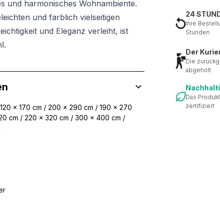
iges und harmonisches Wohnambiente.
24 STUN
ichten und farblich vielseitigen
Ihre Bestell
htigkeit und Eleganz verleiht, ist
Stunden
l.
Der Kurie
Die zurückg
abgeholt
en
Nachhalt
Das Produkt
zertifiziert
 120 x 170 cm / 200 x 290 cm / 190 x 270
20 cm / 220 x 320 cm / 300 x 400 cm /
m
er