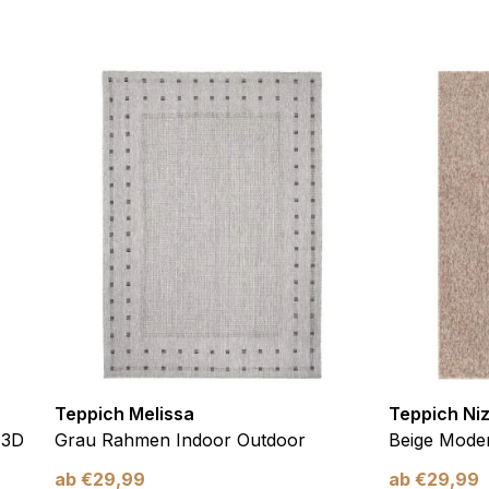
ebsite-Betreibern zu verstehen, wie sich verschiedene Benutzer au
ationen sammeln und melden.
verwendet, um Benutzer über Websites hinweg zu verfolgen. Das Z
inzelnen Benutzer relevant und ansprechend sind und somit wertvol
d.
.
te Cookies sind solche, die analysiert werden und noch keiner Kate
Meine Einstellungen speichern
Teppich Melissa
Teppich Ni
 3D
Grau Rahmen Indoor Outdoor
Beige Moder
ab
€
29,99
ab
€
29,99