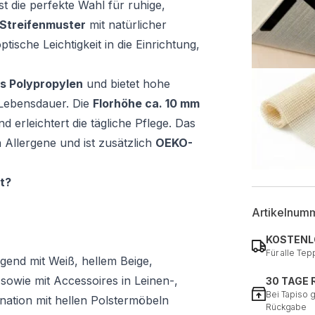
st die perfekte Wahl für ruhige,
 Streifenmuster
mit natürlicher
tische Leichtigkeit in die Einrichtung,
s Polypropylen
und bietet hohe
e Lebensdauer. Die
Florhöhe ca. 10 mm
erleichtert die tägliche Pflege. Das
 Allergene und ist zusätzlich
OEKO-
t?
Artikelnum
KOSTENL
Für alle Tep
gend mit Weiß, hellem Beige,
owie mit Accessoires in Leinen-,
30 TAGE
Bei Tapiso 
ation mit hellen Polstermöbeln
Rückgabe