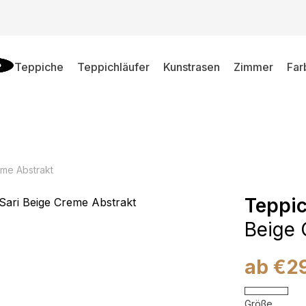
Teppiche
Teppichläufer
Kunstrasen
Zimmer
Far
eme Abstrakt
Teppic
Beige 
ab
€
2
Größe