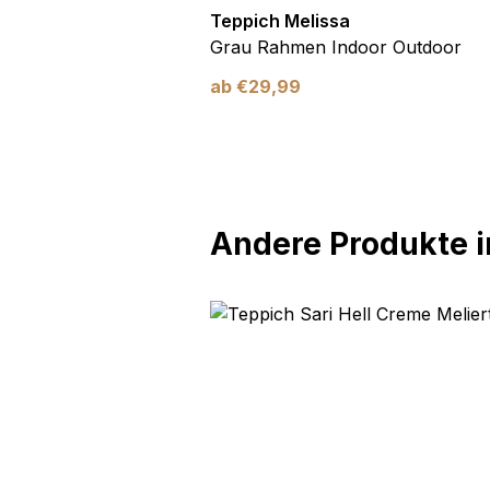
utdoor
Teppich Melissa
Blau Blätter
Grau Rahmen Indoor Outdoor
ab
€
29,99
Andere Produkte in