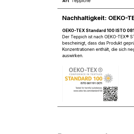
Art
Teppiche
Nachhaltigkeit: OEKO-T
Wir verwenden Cookies, um
können und um unseren Tra
OEKO-TEX Standard 100 ISTO 081
Website an unsere Partner
Der Teppich ist nach OEKO-TEX® STA
mit weiteren Daten zusamm
bescheinigt, dass das Produkt gepr
Dienste gesammelt haben.
Konzentrationen enthält, die sich n
auswirken.
Notwendig
Notwendige Cookies sind e
Beispiel das Bereitstellen
speichern keine persone
Präferenzen
Präferenz-Cookies ermögli
Website aussieht oder funk