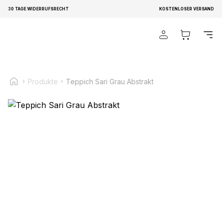
30 TAGE WIDERRUFSRECHT
KOSTENLOSER VERSAND
Wir verwenden Cookies, um Inhalte und Anzeigen zu
personalisieren, um Funktionen für soziale Medien anbieten
zu können und um unseren Traffic zu analysieren.
Außerdem geben wir Informationen über Ihre Verwendung
unserer Website an unsere Partner für soziale Medien,
Produkte
Teppich Sari Grau Abstrakt
Werbung und Analysen weiter. Diese Partner können diese
Informationen mit weiteren Daten zusammenführen, die Sie
ihnen bereitgestellt haben oder die sie im Rahmen Ihrer
Nutzung der Dienste gesammelt haben.
Notwendig
Notwendige Cookies sind erforderlich, um die
grundlegenden Funktionen dieser Website zu ermöglichen,
wie zum Beispiel das Bereitstellen eines sicheren Log-ins
oder das Anpassen Ihrer Zustimmungseinstellungen. Diese
Cookies speichern keine personenbezogenen Daten.