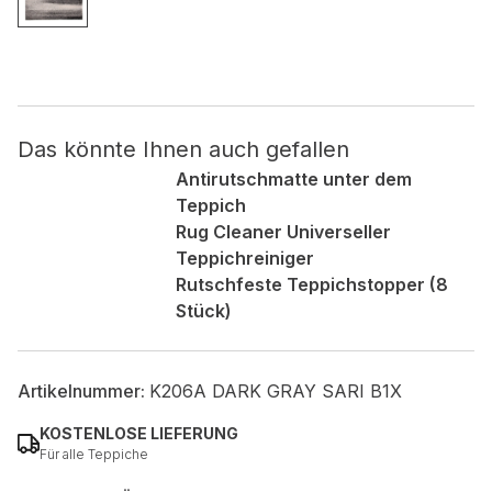
Nicht kategorisiert.
Andere nicht kategorisierte Cookies sind solche, die
analysiert werden und noch keiner Kategorie zugeordnet
wurden.
Das könnte Ihnen auch gefallen
Antirutschmatte unter dem
Teppich
Alle ablehnen
Rug Cleaner Universeller
Meine Einstellungen speichern
Teppichreiniger
Rutschfeste Teppichstopper (8
Alle akzeptieren
Stück)
Artikelnummer:
K206A DARK GRAY SARI B1X
KOSTENLOSE LIEFERUNG
Für alle Teppiche