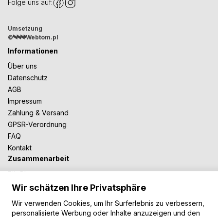
Folge uns auf:
Umsetzung
©
Webtom.pl
Informationen
Über uns
Datenschutz
AGB
Impressum
Zahlung & Versand
GPSR-Verordnung
FAQ
Kontakt
Zusammenarbeit
Für Blogger
B2B-Zusammenarbeit
Wir schätzen Ihre Privatsphäre
Unsere Teppiche
Wir verwenden Cookies, um Ihr Surferlebnis zu verbessern,
Moderne Teppiche
personalisierte Werbung oder Inhalte anzuzeigen und den