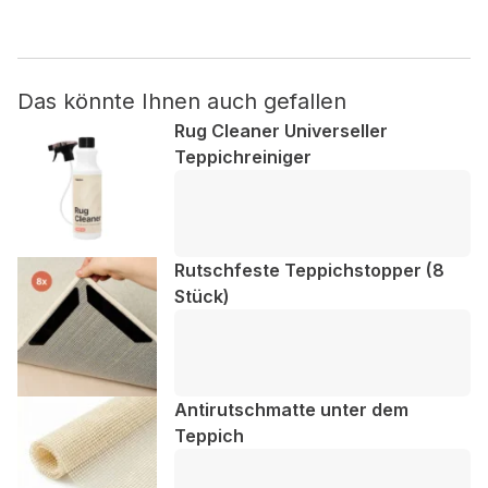
Nicht kategorisiert.
Das könnte Ihnen auch gefallen
Andere nicht kategorisierte Cookies sind solche, die
analysiert werden und noch keiner Kategorie zugeordnet
Rug Cleaner Universeller
wurden.
Teppichreiniger
Alle ablehnen
Meine Einstellungen speichern
Rutschfeste Teppichstopper (8
Stück)
Alle akzeptieren
Antirutschmatte unter dem
Teppich