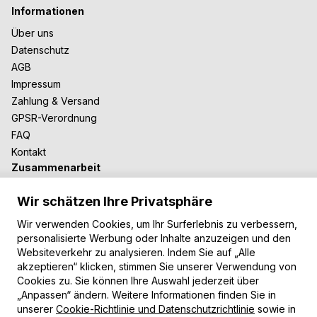
Informationen
Über uns
Datenschutz
AGB
Impressum
Zahlung & Versand
GPSR-Verordnung
FAQ
Kontakt
Zusammenarbeit
Für Blogger
Wir schätzen Ihre Privatsphäre
B2B-Zusammenarbeit
Unsere Teppiche
Wir verwenden Cookies, um Ihr Surferlebnis zu verbessern,
personalisierte Werbung oder Inhalte anzuzeigen und den
Moderne Teppiche
Websiteverkehr zu analysieren. Indem Sie auf „Alle
Vintage Teppiche
akzeptieren“ klicken, stimmen Sie unserer Verwendung von
Shaggy Teppiche
Cookies zu. Sie können Ihre Auswahl jederzeit über
Kinderteppiche
„Anpassen“ ändern. Weitere Informationen finden Sie in
unserer
Cookie-Richtlinie und Datenschutzrichtlinie
sowie in
Zahlungsarten