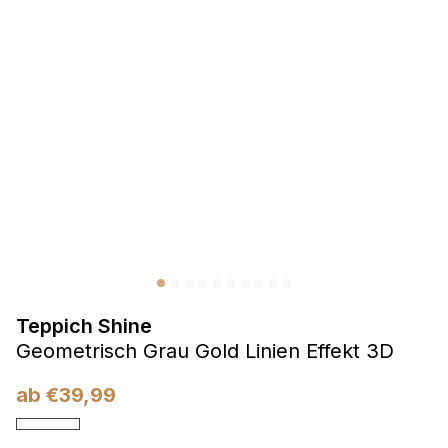
Präferenzen
Präferenz-Cookies ermöglichen es einer Website,
Informationen zu speichern, die die Art und Weise ändern,
wie die Website aussieht oder funktioniert, wie zum Beispiel
Ihre bevorzugte Sprache oder die Region, in der Sie sich
befinden.
Statistik
Statistik-Cookies helfen Website-Betreibern zu verstehen,
wie sich verschiedene Benutzer auf der Website verhalten,
indem sie anonyme Informationen sammeln und melden.
Teppich Shine
Marketing
Geometrisch Grau Gold Linien Effekt 3D
Marketing-Cookies werden verwendet, um Benutzer über
Websites hinweg zu verfolgen. Das Ziel ist es, Anzeigen
ab
€
39,99
anzuzeigen, die für den einzelnen Benutzer relevant und
ansprechend sind und somit wertvoller für Herausgeber und
Werbetreibende Dritter sind.