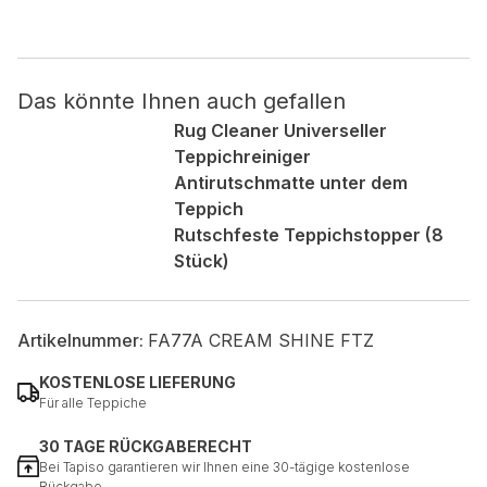
Nicht kategorisiert.
Das könnte Ihnen auch gefallen
Andere nicht kategorisierte Cookies sind solche, die
analysiert werden und noch keiner Kategorie zugeordnet
Rug Cleaner Universeller
wurden.
Teppichreiniger
Antirutschmatte unter dem
Teppich
Alle ablehnen
Rutschfeste Teppichstopper (8
Meine Einstellungen speichern
Stück)
Alle akzeptieren
Artikelnummer:
FA77A CREAM SHINE FTZ
KOSTENLOSE LIEFERUNG
Für alle Teppiche
30 TAGE RÜCKGABERECHT
Bei Tapiso garantieren wir Ihnen eine 30-tägige kostenlose
Rückgabe