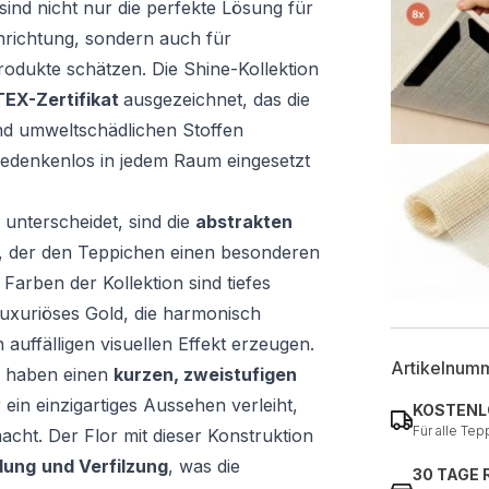
sind nicht nur die perfekte Lösung für
inrichtung, sondern auch für
Produkte schätzen. Die Shine-Kollektion
EX-Zertifikat
ausgezeichnet, das die
nd umweltschädlichen Stoffen
 bedenkenlos in jedem Raum eingesetzt
 unterscheidet, sind die
abstrakten
, der den Teppichen einen besonderen
Farben der Kollektion sind tiefes
uxuriöses Gold, die harmonisch
 auffälligen visuellen Effekt erzeugen.
Artikelnum
e haben einen
kurzen, zweistufigen
 ein einzigartiges Aussehen verleiht,
KOSTENL
Für alle Tep
acht. Der Flor mit dieser Konstruktion
ldung
und Verfilzung
, was die
30 TAGE