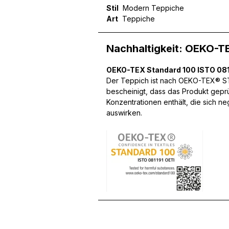
Stil
Modern Teppiche
Art
Teppiche
Nachhaltigkeit: OEKO-T
Wir verwenden Cookies, um
können und um unseren Tra
OEKO-TEX Standard 100 ISTO 081
Website an unsere Partner
mit weiteren Daten zusamm
Der Teppich ist nach OEKO-TEX® STA
Dienste gesammelt haben.
bescheinigt, dass das Produkt gepr
Konzentrationen enthält, die sich n
auswirken.
Notwendig
Notwendige Cookies sind e
Beispiel das Bereitstellen
speichern keine persone
Präferenzen
Präferenz-Cookies ermögli
Website aussieht oder funk