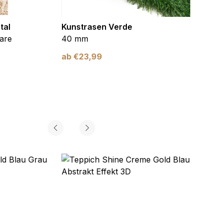
tal
Kunstrasen Verde
Kunst
are
40 mm
Braun
ab
€
23,99
ab
€
2