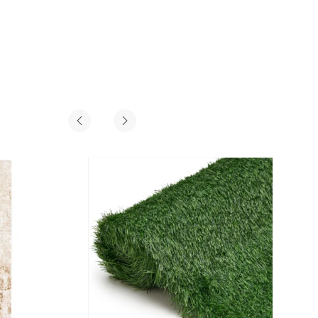
ab
€
39,99