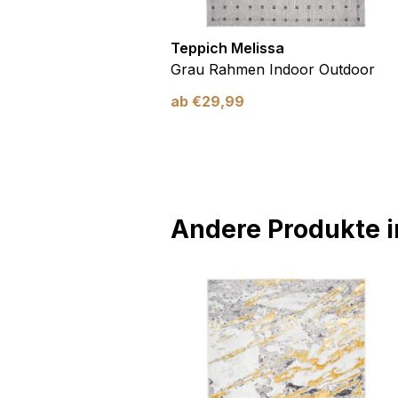
utdoor
Teppich Melissa
Blau Blätter
Grau Rahmen Indoor Outdoor
ab
€
29,99
Andere Produkte in