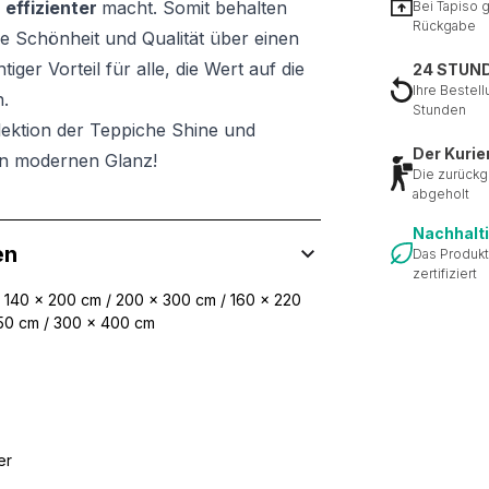
d
effizienter
macht. Somit behalten
Bei Tapiso 
Rückgabe
re Schönheit und Qualität über einen
iger Vorteil für alle, die Wert auf die
24 STUN
Ihre Bestell
n.
Stunden
llektion der Teppiche Shine und
Der Kurie
nen modernen Glanz!
Die zurückg
abgeholt
Nachhalt
en
Das Produkt
zertifiziert
/ 140 x 200 cm / 200 x 300 cm / 160 x 220
350 cm / 300 x 400 cm
er