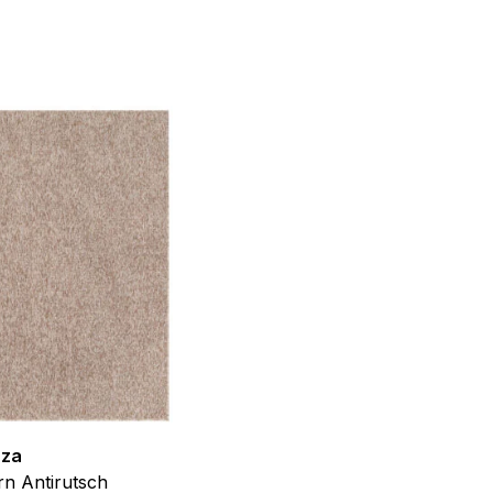
f der Website verhalten,
iel ist es, Anzeigen
ler für Herausgeber und
gorie zugeordnet wurden.
Alle akzeptieren
zza
Teppich Shine
n Antirutsch
Creme Grau Gold Abstrakt Eff