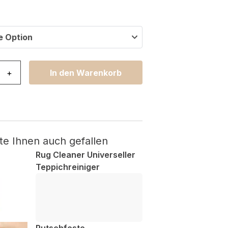
e Option
ne Grau Gold Geometrisch Linien Effekt 3D Menge
+
In den Warenkorb
te Ihnen auch gefallen
Rug Cleaner Universeller
Teppichreiniger