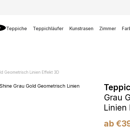
Teppiche
Teppichläufer
Kunstrasen
Zimmer
Far
d Geometrisch Linien Effekt 3D
Teppic
Grau G
Linien
ab
€
3