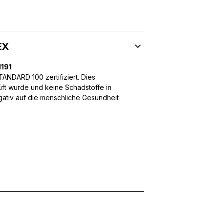
EX
 Inhalte und Anzeigen zu personalisieren, um Funktionen für sozia
ffic zu analysieren. Außerdem geben wir Informationen über Ihre
191
 für soziale Medien, Werbung und Analysen weiter. Diese Partner k
enführen, die Sie ihnen bereitgestellt haben oder die sie im Rahme
NDARD 100 zertifiziert. Dies
üft wurde und keine Schadstoffe in
egativ auf die menschliche Gesundheit
rforderlich, um die grundlegenden Funktionen dieser Website zu 
 eines sicheren Log-ins oder das Anpassen Ihrer Zustimmungseinste
nbezogenen Daten.
chen es einer Website, Informationen zu speichern, die die Art und
tioniert, wie zum Beispiel Ihre bevorzugte Sprache oder die Region,