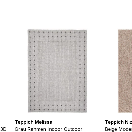
ebsite-Betreibern zu verstehen, wie sich verschiedene Benutzer au
ationen sammeln und melden.
verwendet, um Benutzer über Websites hinweg zu verfolgen. Das Z
inzelnen Benutzer relevant und ansprechend sind und somit wertvol
d.
.
te Cookies sind solche, die analysiert werden und noch keiner Kate
Meine Einstellungen speichern
Teppich Melissa
Teppich Ni
 3D
Grau Rahmen Indoor Outdoor
Beige Moder