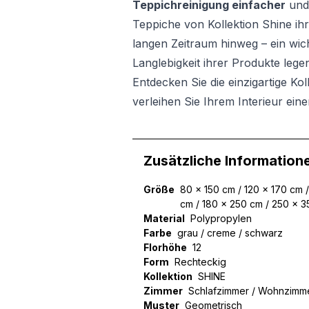
Teppichreinigung einfacher
un
Teppiche von Kollektion Shine ih
langen Zeitraum hinweg – ein wicht
Langlebigkeit ihrer Produkte lege
Entdecken Sie die einzigartige Ko
verleihen Sie Ihrem Interieur ei
Zusätzliche Information
Größe
80 x 150 cm / 120 x 170 cm 
cm / 180 x 250 cm / 250 x 
Material
Polypropylen
Farbe
grau / creme / schwarz
Florhöhe
12
Form
Rechteckig
Kollektion
SHINE
Zimmer
Schlafzimmer / Wohnzimm
Muster
Geometrisch