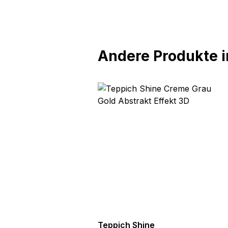
Andere Produkte in
hine
Teppich Shine