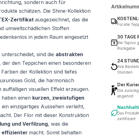
inrichtung, sondern auch für
Artikelnum
Produkte schätzen. Die Shine-Kollektion
KOSTENL
EX-Zertifikat
ausgezeichnet, das die
Für alle Tep
nd umweltschädlichen Stoffen
 bedenkenlos in jedem Raum eingesetzt
30 TAGE
Bei Tapiso 
Rückgabe
 unterscheidet, sind die
abstrakten
24 STUN
, der den Teppichen einen besonderen
Ihre Bestell
Farben der Kollektion sind tiefes
Stunden
uxuriöses Gold, die harmonisch
Der Kurie
 auffälligen visuellen Effekt erzeugen.
Die zurückg
abgeholt
e haben einen
kurzen, zweistufigen
 ein einzigartiges Aussehen verleiht,
Nachhalt
Das Produkt
acht. Der Flor mit dieser Konstruktion
zertifiziert
ldung
und Verfilzung
, was die
d
effizienter
macht. Somit behalten