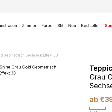
unstrasen
Zimmer
Farbe
Stil
Neu
Bestseller
Son
ld Geometrisch Sechseck Effekt 3D
Teppic
Grau G
Sechse
ab
€
3