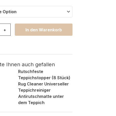
e Option
ine Grau Gold Geometrisch Sechseck Effekt 3D Menge
+
In den Warenkorb
te Ihnen auch gefallen
Rutschfeste
Teppichstopper (8 Stück)
Rug Cleaner Universeller
Teppichreiniger
Antirutschmatte unter
dem Teppich