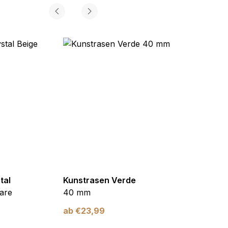
tal
Kunstrasen Verde
Kunst
are
40 mm
Braun
ab
€
23,99
ab
€
2