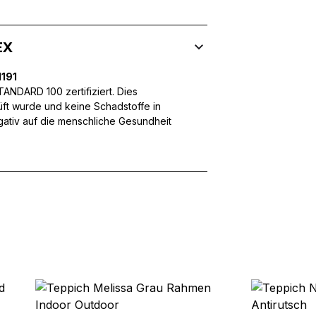
 Inhalte und Anzeigen zu personalisieren, um Funktionen für sozia
ffic zu analysieren. Außerdem geben wir Informationen über Ihre
EX
 für soziale Medien, Werbung und Analysen weiter. Diese Partner k
enführen, die Sie ihnen bereitgestellt haben oder die sie im Rahme
191
NDARD 100 zertifiziert. Dies
üft wurde und keine Schadstoffe in
egativ auf die menschliche Gesundheit
rforderlich, um die grundlegenden Funktionen dieser Website zu 
 eines sicheren Log-ins oder das Anpassen Ihrer Zustimmungseinste
nbezogenen Daten.
chen es einer Website, Informationen zu speichern, die die Art und
tioniert, wie zum Beispiel Ihre bevorzugte Sprache oder die Region,