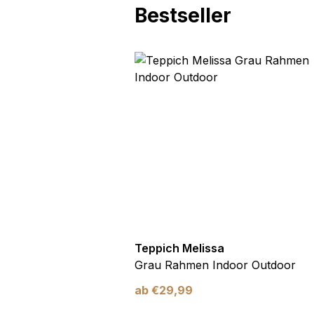
Bestseller
utdoor
Teppich Melissa
Blau Blätter
Grau Rahmen Indoor Outdoor
ab
€
29,99