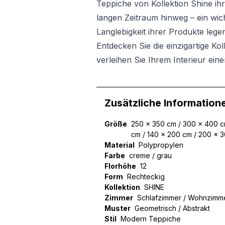
Teppiche von Kollektion Shine ih
langen Zeitraum hinweg – ein wicht
Langlebigkeit ihrer Produkte lege
Entdecken Sie die einzigartige Ko
verleihen Sie Ihrem Interieur ei
Zusätzliche Information
Größe
250 x 350 cm / 300 x 400 cm
cm / 140 x 200 cm / 200 x 
Material
Polypropylen
Farbe
creme / grau
Florhöhe
12
Form
Rechteckig
Kollektion
SHINE
Zimmer
Schlafzimmer / Wohnzimm
Muster
Geometrisch / Abstrakt
Stil
Modern Teppiche