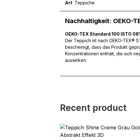
Art
Teppiche
Wir verwenden Cookies, um
können und um unseren Tra
Nachhaltigkeit: OEKO-T
Website an unsere Partner
mit weiteren Daten zusamm
OEKO-TEX Standard 100 ISTO 081
Dienste gesammelt haben.
Der Teppich ist nach OEKO-TEX® STA
bescheinigt, dass das Produkt gepr
Konzentrationen enthält, die sich n
Notwendig
auswirken.
Notwendige Cookies sind e
Beispiel das Bereitstellen
speichern keine persone
Präferenzen
Recent product
Präferenz-Cookies ermögli
Website aussieht oder funk
Statistik