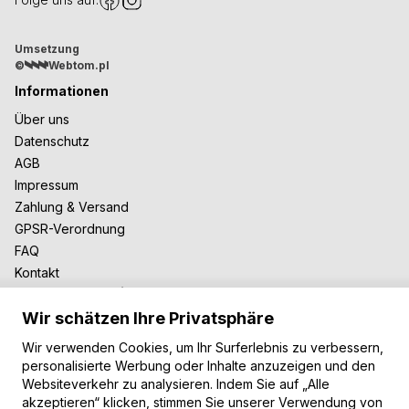
Umsetzung
©
Webtom.pl
Informationen
Über uns
Datenschutz
AGB
Impressum
Zahlung & Versand
GPSR-Verordnung
FAQ
Kontakt
Zusammenarbeit
Wir schätzen Ihre Privatsphäre
Für Blogger
B2B-Zusammenarbeit
Wir verwenden Cookies, um Ihr Surferlebnis zu verbessern,
Unsere Teppiche
personalisierte Werbung oder Inhalte anzuzeigen und den
Websiteverkehr zu analysieren. Indem Sie auf „Alle
Moderne Teppiche
akzeptieren“ klicken, stimmen Sie unserer Verwendung von