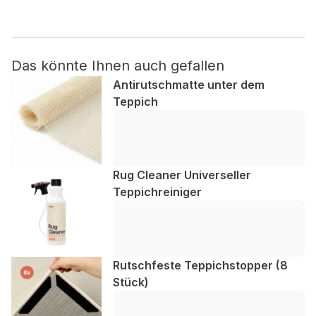
Nicht kategorisiert.
Das könnte Ihnen auch gefallen
Andere nicht kategorisierte Cookies sind solche, die
analysiert werden und noch keiner Kategorie zugeordnet
Antirutschmatte unter dem
wurden.
Teppich
Alle ablehnen
Meine Einstellungen speichern
Rug Cleaner Universeller
Teppichreiniger
Alle akzeptieren
Rutschfeste Teppichstopper (8
Stück)