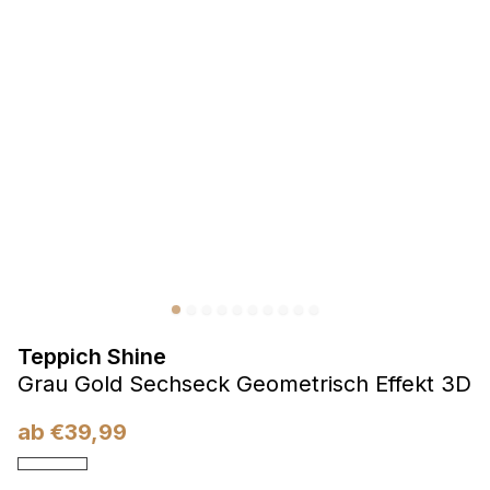
Präferenzen
Präferenz-Cookies ermöglichen es einer Website,
Informationen zu speichern, die die Art und Weise ändern,
wie die Website aussieht oder funktioniert, wie zum Beispiel
Ihre bevorzugte Sprache oder die Region, in der Sie sich
befinden.
Statistik
Statistik-Cookies helfen Website-Betreibern zu verstehen,
wie sich verschiedene Benutzer auf der Website verhalten,
indem sie anonyme Informationen sammeln und melden.
Teppich Shine
Marketing
Grau Gold Sechseck Geometrisch Effekt 3D
Marketing-Cookies werden verwendet, um Benutzer über
Websites hinweg zu verfolgen. Das Ziel ist es, Anzeigen
ab
€
39,99
anzuzeigen, die für den einzelnen Benutzer relevant und
ansprechend sind und somit wertvoller für Herausgeber und
Werbetreibende Dritter sind.