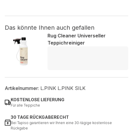
Nicht kategorisiert.
Das könnte Ihnen auch gefallen
Andere nicht kategorisierte Cookies sind solche, die
analysiert werden und noch keiner Kategorie zugeordnet
Rug Cleaner Universeller
wurden.
Teppichreiniger
Alle ablehnen
Meine Einstellungen speichern
Alle akzeptieren
Artikelnummer:
L.PINK L.PINK SILK
KOSTENLOSE LIEFERUNG
Für alle Teppiche
30 TAGE RÜCKGABERECHT
Bei Tapiso garantieren wir Ihnen eine 30-tägige kostenlose
Rückgabe