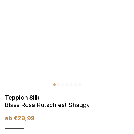
Präferenzen
Präferenz-Cookies ermöglichen es einer Website,
Informationen zu speichern, die die Art und Weise ändern,
wie die Website aussieht oder funktioniert, wie zum Beispiel
Ihre bevorzugte Sprache oder die Region, in der Sie sich
befinden.
Statistik
Statistik-Cookies helfen Website-Betreibern zu verstehen,
wie sich verschiedene Benutzer auf der Website verhalten,
indem sie anonyme Informationen sammeln und melden.
Teppich Silk
Marketing
Blass Rosa Rutschfest Shaggy
Marketing-Cookies werden verwendet, um Benutzer über
Websites hinweg zu verfolgen. Das Ziel ist es, Anzeigen
ab
€
29,99
anzuzeigen, die für den einzelnen Benutzer relevant und
ansprechend sind und somit wertvoller für Herausgeber und
Werbetreibende Dritter sind.