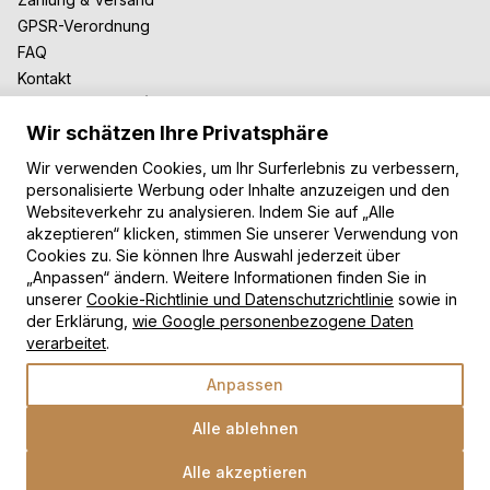
GPSR-Verordnung
FAQ
Kontakt
Zusammenarbeit
Wir schätzen Ihre Privatsphäre
Für Blogger
B2B-Zusammenarbeit
Wir verwenden Cookies, um Ihr Surferlebnis zu verbessern,
Unsere Teppiche
personalisierte Werbung oder Inhalte anzuzeigen und den
Websiteverkehr zu analysieren. Indem Sie auf „Alle
Moderne Teppiche
akzeptieren“ klicken, stimmen Sie unserer Verwendung von
Vintage Teppiche
Cookies zu. Sie können Ihre Auswahl jederzeit über
Shaggy Teppiche
„Anpassen“ ändern. Weitere Informationen finden Sie in
unserer
Cookie-Richtlinie und Datenschutzrichtlinie
sowie in
Kinderteppiche
der Erklärung,
wie Google personenbezogene Daten
Zahlungsarten
verarbeitet
.
Anpassen
Alle ablehnen
Alle akzeptieren
Wähle eine Option