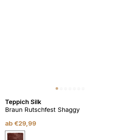
Präferenzen
Präferenz-Cookies ermöglichen es einer Website,
Informationen zu speichern, die die Art und Weise ändern,
wie die Website aussieht oder funktioniert, wie zum Beispiel
Ihre bevorzugte Sprache oder die Region, in der Sie sich
befinden.
Statistik
Statistik-Cookies helfen Website-Betreibern zu verstehen,
wie sich verschiedene Benutzer auf der Website verhalten,
indem sie anonyme Informationen sammeln und melden.
Teppich Silk
Marketing
Braun Rutschfest Shaggy
Marketing-Cookies werden verwendet, um Benutzer über
Websites hinweg zu verfolgen. Das Ziel ist es, Anzeigen
ab
€
29,99
anzuzeigen, die für den einzelnen Benutzer relevant und
ansprechend sind und somit wertvoller für Herausgeber und
Werbetreibende Dritter sind.