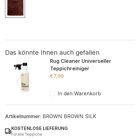
Nicht kategorisiert.
Andere nicht kategorisierte Cookies sind solche, die
analysiert werden und noch keiner Kategorie zugeordnet
wurden.
Das könnte Ihnen auch gefallen
Alle ablehnen
Rug Cleaner Universeller
Teppichreiniger
Meine Einstellungen speichern
€
7,99
Alle akzeptieren
In den Warenkorb
Artikelnummer:
BROWN BROWN SILK
KOSTENLOSE LIEFERUNG
Für alle Teppiche