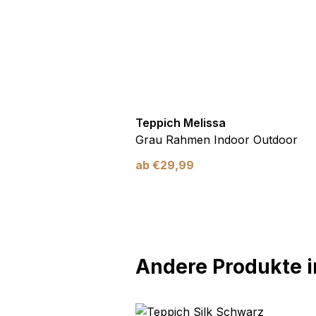
utdoor
Teppich Melissa
Blau Blätter
Grau Rahmen Indoor Outdoor
ab
€
29,99
Andere Produkte in