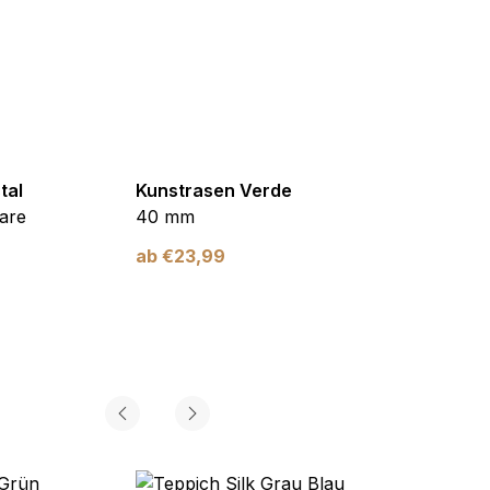
tal
Kunstrasen Verde
Kunst
are
40 mm
Braun
ab
€
23,99
ab
€
2