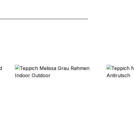
rforderlich, um die grundlegenden Funktionen dieser Website zu 
 eines sicheren Log-ins oder das Anpassen Ihrer Zustimmungseinste
nbezogenen Daten.
chen es einer Website, Informationen zu speichern, die die Art und
tioniert, wie zum Beispiel Ihre bevorzugte Sprache oder die Region,
ebsite-Betreibern zu verstehen, wie sich verschiedene Benutzer au
ationen sammeln und melden.