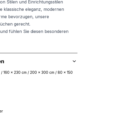
on Stilen und Einrichtungsstilen
e klassische eleganz, modernen
arme bevorzugen, unsere
rüchen gerecht.
e und fühlen Sie diesen besonderen
en
 / 160 x 230 cm / 200 x 300 cm / 80 x 150
 Inhalte und Anzeigen zu personalisieren, um Funktionen für sozia
ffic zu analysieren. Außerdem geben wir Informationen über Ihre
 für soziale Medien, Werbung und Analysen weiter. Diese Partner k
er
enführen, die Sie ihnen bereitgestellt haben oder die sie im Rahme