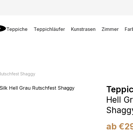
Teppiche
Teppichläufer
Kunstrasen
Zimmer
Far
 Rutschfest Shaggy
Teppic
Hell G
Shagg
ab
€
2