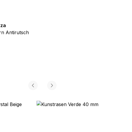
iel ist es, Anzeigen
ler für Herausgeber und
zza
Teppich Shine
n Antirutsch
Creme Grau Gold Abstrakt Eff
gorie zugeordnet wurden.
ab
€
39,99
Alle akzeptieren