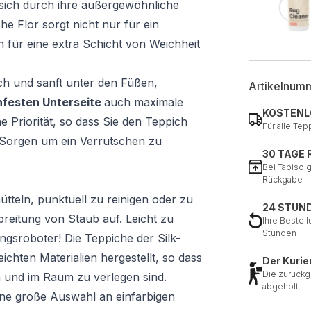
 sich durch ihre außergewöhnliche
he Flor sorgt nicht nur für ein
 für eine extra Schicht von Weichheit
ich und sanft unter den Füßen,
Artikelnum
hfesten Unterseite
auch maximale
KOSTENL
ine Priorität, so dass Sie den Teppich
Für alle Tep
 Sorgen um ein Verrutschen zu
30 TAGE
Bei Tapiso 
Rückgabe
tteln, punktuell zu reinigen oder zu
24 STUN
breitung von Staub auf. Leicht zu
Ihre Bestell
Stunden
ungsroboter! Die Teppiche der Silk-
eichten Materialien hergestellt, so dass
Der Kurie
Die zurückg
n und im Raum zu verlegen sind.
abgeholt
 eine große Auswahl an einfarbigen