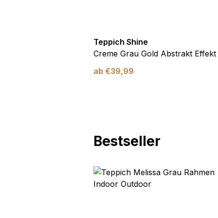
Marketing-Cookies werden 
anzuzeigen, die für den e
Werbetreibende Dritter sin
Teppich Shine
Nicht kategorisiert
Antirutsch
Creme Grau Gold Abstrakt Effekt
Andere nicht kategorisier
ab
€
39,99
Alle ablehnen
Bestseller