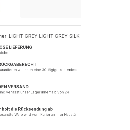
mer:
LIGHT GREY LIGHT GREY SILK
OSE LIEFERUNG
piche
 RÜCKGABERECHT
garantieren wir Ihnen eine 30-tägige kostenlose
DEN VERSAND
ung verlässt unser Lager innerhalb von 24
r holt die Rücksendung ab
esandte Ware wird vom Kurier an Ihrer Haustür