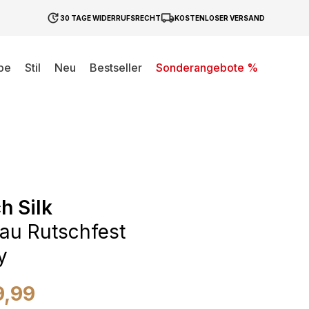
30 TAGE WIDERRUFSRECHT
KOSTENLOSER VERSAND
be
Stil
Neu
Bestseller
Sonderangebote %
h Silk
rau Rutschfest
y
9,99