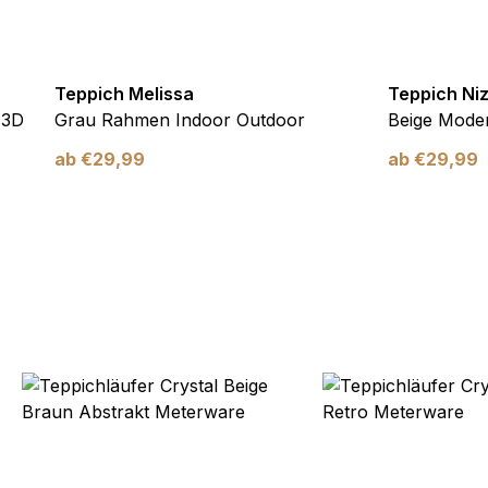
verwendet, um Benutzer über Websites hinweg zu verfolgen. Das Z
inzelnen Benutzer relevant und ansprechend sind und somit wertvol
d.
Teppich Melissa
Teppich Ni
.
 3D
Grau Rahmen Indoor Outdoor
Beige Moder
te Cookies sind solche, die analysiert werden und noch keiner Kate
ab
€
29,99
ab
€
29,99
Meine Einstellungen speichern