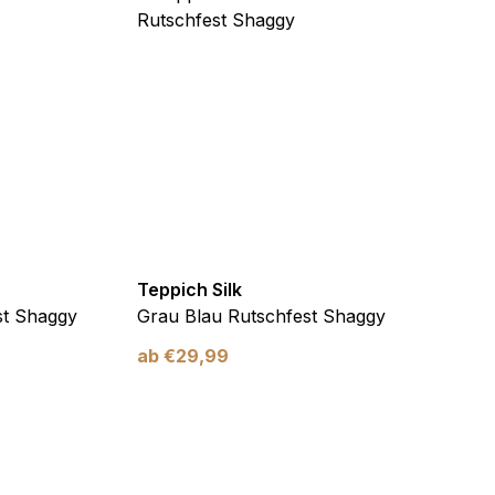
Teppich Silk
Teppic
st Shaggy
Grau Blau Rutschfest Shaggy
Rot R
ab
€
29,99
ab
€
2