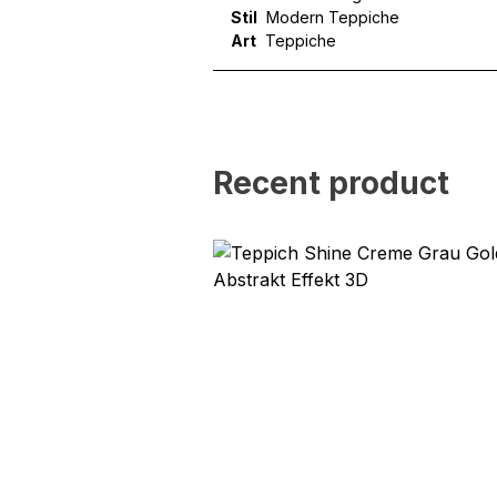
Dienste gesammelt haben.
Stil
Modern Teppiche
Art
Teppiche
Notwendig
Notwendige Cookies sind e
Beispiel das Bereitstellen
speichern keine persone
Recent product
Präferenzen
Präferenz-Cookies ermögli
Website aussieht oder funk
Statistik
Statistik-Cookies helfen W
indem sie anonyme Inform
Marketing