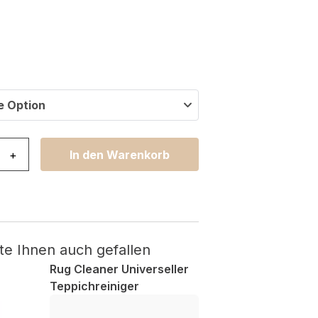
e Option
k Hell Grau Rutschfest Shaggy Menge
+
In den Warenkorb
te Ihnen auch gefallen
Rug Cleaner Universeller
Teppichreiniger