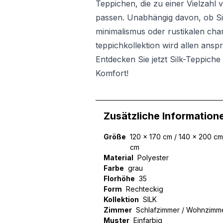
Teppichen, die zu einer Vielzahl v
passen. Unabhängig davon, ob Si
minimalismus oder rustikalen ch
teppichkollektion wird allen ansp
Entdecken Sie jetzt Silk-Teppich
Komfort!
Zusätzliche Information
Größe
120 x 170 cm / 140 x 200 cm
cm
Material
Polyester
Farbe
grau
Florhöhe
35
Wir verwenden Cookies, um
Form
Rechteckig
können und um unseren Tra
Kollektion
SILK
Website an unsere Partner
Zimmer
Schlafzimmer / Wohnzimm
mit weiteren Daten zusamm
Muster
Einfarbig