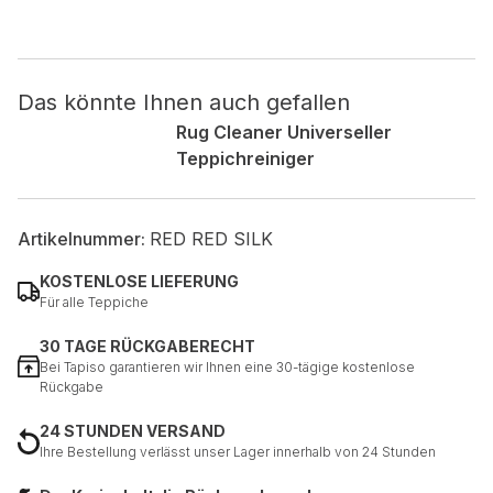
Nicht kategorisiert.
Das könnte Ihnen auch gefallen
Andere nicht kategorisierte Cookies sind solche, die
analysiert werden und noch keiner Kategorie zugeordnet
Rug Cleaner Universeller
wurden.
Teppichreiniger
Alle ablehnen
Artikelnummer:
RED RED SILK
Meine Einstellungen speichern
KOSTENLOSE LIEFERUNG
Alle akzeptieren
Für alle Teppiche
30 TAGE RÜCKGABERECHT
Bei Tapiso garantieren wir Ihnen eine 30-tägige kostenlose
Rückgabe
24 STUNDEN VERSAND
Ihre Bestellung verlässt unser Lager innerhalb von 24 Stunden