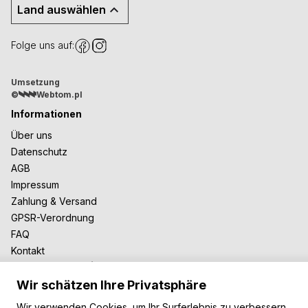
Land auswählen
Folge uns auf:
Umsetzung
©
Webtom.pl
Informationen
Über uns
Datenschutz
AGB
Impressum
Zahlung & Versand
GPSR-Verordnung
FAQ
Kontakt
Zusammenarbeit
Wir schätzen Ihre Privatsphäre
Für Blogger
B2B-Zusammenarbeit
Wir verwenden Cookies, um Ihr Surferlebnis zu verbessern,