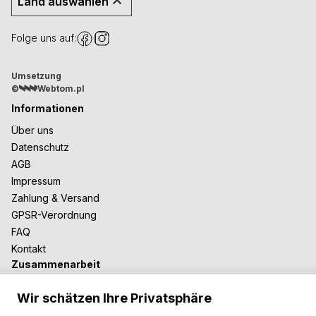
Land auswählen
Folge uns auf:
Umsetzung
©
Webtom.pl
Informationen
Über uns
Datenschutz
AGB
Impressum
Zahlung & Versand
GPSR-Verordnung
FAQ
Kontakt
Zusammenarbeit
Für Blogger
Wir schätzen Ihre Privatsphäre
B2B-Zusammenarbeit