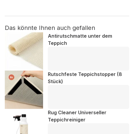
Nicht kategorisiert.
Das könnte Ihnen auch gefallen
Andere nicht kategorisierte Cookies sind solche, die
analysiert werden und noch keiner Kategorie zugeordnet
Antirutschmatte unter dem
wurden.
Teppich
Alle ablehnen
Meine Einstellungen speichern
Rutschfeste Teppichstopper (8
Stück)
Alle akzeptieren
Rug Cleaner Universeller
Teppichreiniger