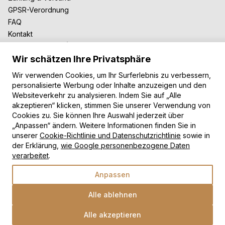
GPSR-Verordnung
FAQ
Kontakt
Zusammenarbeit
Wir schätzen Ihre Privatsphäre
Für Blogger
B2B-Zusammenarbeit
Wir verwenden Cookies, um Ihr Surferlebnis zu verbessern,
Unsere Teppiche
personalisierte Werbung oder Inhalte anzuzeigen und den
Websiteverkehr zu analysieren. Indem Sie auf „Alle
Moderne Teppiche
akzeptieren“ klicken, stimmen Sie unserer Verwendung von
Vintage Teppiche
Cookies zu. Sie können Ihre Auswahl jederzeit über
Shaggy Teppiche
„Anpassen“ ändern. Weitere Informationen finden Sie in
unserer
Cookie-Richtlinie und Datenschutzrichtlinie
sowie in
Kinderteppiche
der Erklärung,
wie Google personenbezogene Daten
Zahlungsarten
verarbeitet
.
Anpassen
Alle ablehnen
Alle akzeptieren
Wähle eine Option