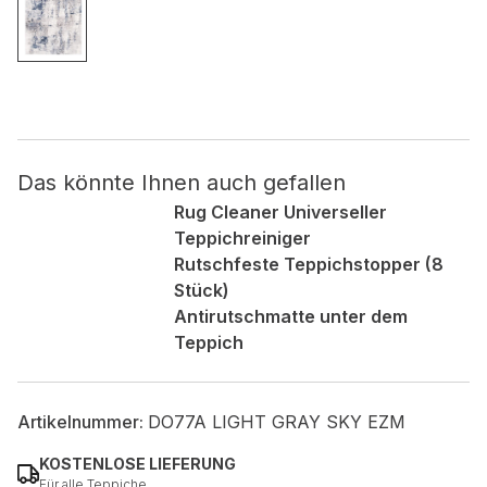
Nicht kategorisiert.
Andere nicht kategorisierte Cookies sind solche, die
analysiert werden und noch keiner Kategorie zugeordnet
wurden.
Das könnte Ihnen auch gefallen
Alle ablehnen
Rug Cleaner Universeller
Teppichreiniger
Meine Einstellungen speichern
Rutschfeste Teppichstopper (8
Stück)
Alle akzeptieren
Antirutschmatte unter dem
Teppich
Artikelnummer:
DO77A LIGHT GRAY SKY EZM
KOSTENLOSE LIEFERUNG
Für alle Teppiche