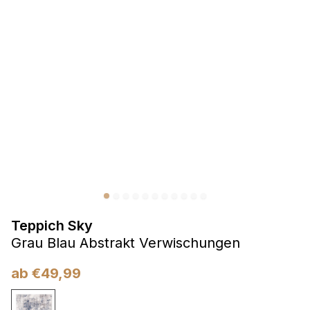
Präferenzen
Präferenz-Cookies ermöglichen es einer Website,
Informationen zu speichern, die die Art und Weise ändern,
wie die Website aussieht oder funktioniert, wie zum Beispiel
Ihre bevorzugte Sprache oder die Region, in der Sie sich
befinden.
Statistik
Statistik-Cookies helfen Website-Betreibern zu verstehen,
wie sich verschiedene Benutzer auf der Website verhalten,
indem sie anonyme Informationen sammeln und melden.
Teppich Sky
Marketing
Grau Blau Abstrakt Verwischungen
Marketing-Cookies werden verwendet, um Benutzer über
Websites hinweg zu verfolgen. Das Ziel ist es, Anzeigen
ab
€
49,99
anzuzeigen, die für den einzelnen Benutzer relevant und
ansprechend sind und somit wertvoller für Herausgeber und
Werbetreibende Dritter sind.