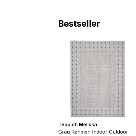
Bestseller
utdoor
Teppich Melissa
Blau Blätter
Grau Rahmen Indoor Outdoor