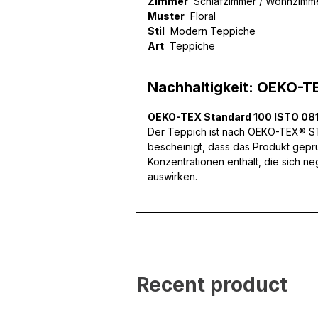
Zimmer
Schlafzimmer / Wohnzimm
Muster
Floral
Stil
Modern Teppiche
Art
Teppiche
Wir verwenden Cookies, um
können und um unseren Tra
Website an unsere Partner
Nachhaltigkeit: OEKO-T
mit weiteren Daten zusamm
Dienste gesammelt haben.
OEKO-TEX Standard 100 ISTO 081
Der Teppich ist nach OEKO-TEX® STA
bescheinigt, dass das Produkt gepr
Notwendig
Konzentrationen enthält, die sich n
Notwendige Cookies sind e
auswirken.
Beispiel das Bereitstellen
speichern keine persone
Präferenzen
Präferenz-Cookies ermögli
Recent product
Website aussieht oder funk