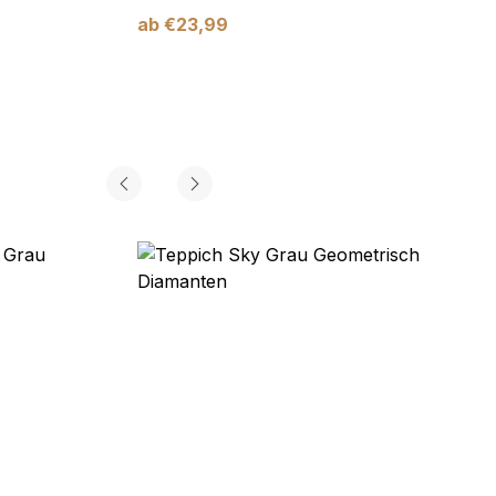
ab
€
23,99
ab
€
2