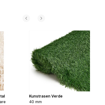
tal
Kunstrasen Verde
Kunst
are
40 mm
Braun