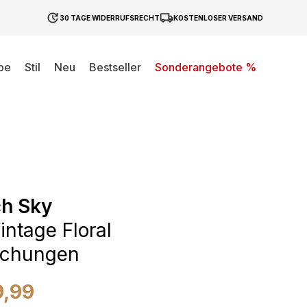
30 TAGE WIDERRUFSRECHT
KOSTENLOSER VERSAND
be
Stil
Neu
Bestseller
Sonderangebote %
ch Sky
intage Floral
schungen
9,99