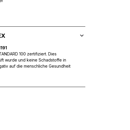
er
 Inhalte und Anzeigen zu personalisieren, um Funktionen für sozia
ffic zu analysieren. Außerdem geben wir Informationen über Ihre
 für soziale Medien, Werbung und Analysen weiter. Diese Partner k
EX
enführen, die Sie ihnen bereitgestellt haben oder die sie im Rahme
191
NDARD 100 zertifiziert. Dies
üft wurde und keine Schadstoffe in
egativ auf die menschliche Gesundheit
rforderlich, um die grundlegenden Funktionen dieser Website zu 
 eines sicheren Log-ins oder das Anpassen Ihrer Zustimmungseinste
nbezogenen Daten.
chen es einer Website, Informationen zu speichern, die die Art und
tioniert, wie zum Beispiel Ihre bevorzugte Sprache oder die Region,