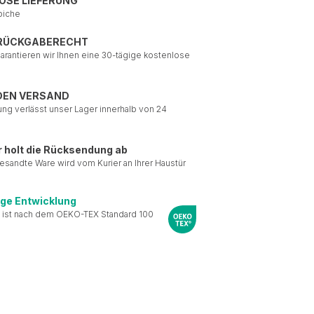
OSE LIEFERUNG
piche
 RÜCKGABERECHT
garantieren wir Ihnen eine 30-tägige kostenlose
DEN VERSAND
ung verlässt unser Lager innerhalb von 24
r holt die Rücksendung ab
esandte Ware wird vom Kurier an Ihrer Haustür
ige Entwicklung
 ist nach dem OEKO-TEX Standard 100