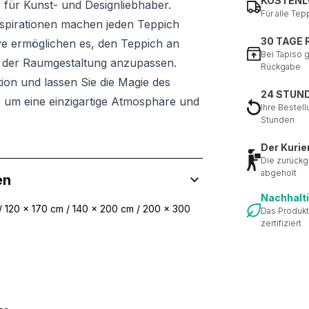
KOSTENL
 für Kunst- und Designliebhaber.
Für alle Tep
spirationen machen jeden Teppich
30 TAGE
tive ermöglichen es, den Teppich an
Bei Tapiso 
il der Raumgestaltung anzupassen.
Rückgabe
tion und lassen Sie die Magie des
24 STUN
, um eine einzigartige Atmosphäre und
Ihre Bestell
Stunden
Der Kurie
Die zurückg
abgeholt
en
Nachhalt
/ 120 x 170 cm / 140 x 200 cm / 200 x 300
Das Produkt
zertifiziert