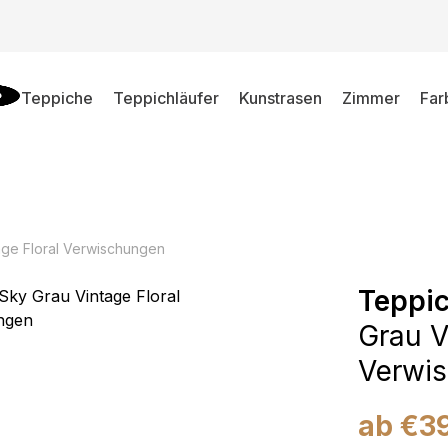
Teppiche
Teppichläufer
Kunstrasen
Zimmer
Far
age Floral Verwischungen
Teppi
Grau V
Verwi
ab
€
3