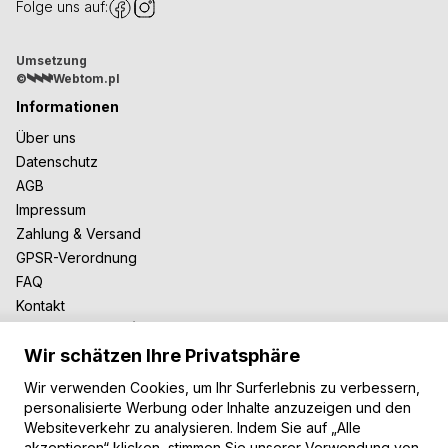
Folge uns auf:
Umsetzung
©
Webtom.pl
Informationen
Über uns
Datenschutz
AGB
Impressum
Zahlung & Versand
GPSR-Verordnung
FAQ
Kontakt
Zusammenarbeit
Wir schätzen Ihre Privatsphäre
Für Blogger
B2B-Zusammenarbeit
Wir verwenden Cookies, um Ihr Surferlebnis zu verbessern,
Unsere Teppiche
personalisierte Werbung oder Inhalte anzuzeigen und den
Websiteverkehr zu analysieren. Indem Sie auf „Alle
Moderne Teppiche
akzeptieren“ klicken, stimmen Sie unserer Verwendung von