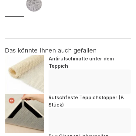
Nicht kategorisiert.
Andere nicht kategorisierte Cookies sind solche, die
analysiert werden und noch keiner Kategorie zugeordnet
wurden.
Das könnte Ihnen auch gefallen
Antirutschmatte unter dem
Alle ablehnen
Teppich
Meine Einstellungen speichern
Alle akzeptieren
Rutschfeste Teppichstopper (8
Stück)