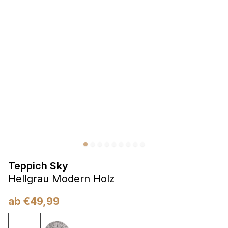
Präferenzen
Präferenz-Cookies ermöglichen es einer Website,
Informationen zu speichern, die die Art und Weise ändern,
wie die Website aussieht oder funktioniert, wie zum Beispiel
Ihre bevorzugte Sprache oder die Region, in der Sie sich
befinden.
Statistik
Statistik-Cookies helfen Website-Betreibern zu verstehen,
wie sich verschiedene Benutzer auf der Website verhalten,
indem sie anonyme Informationen sammeln und melden.
Teppich Sky
Marketing
Hellgrau Modern Holz
Marketing-Cookies werden verwendet, um Benutzer über
Websites hinweg zu verfolgen. Das Ziel ist es, Anzeigen
ab
€
49,99
anzuzeigen, die für den einzelnen Benutzer relevant und
ansprechend sind und somit wertvoller für Herausgeber und
Werbetreibende Dritter sind.