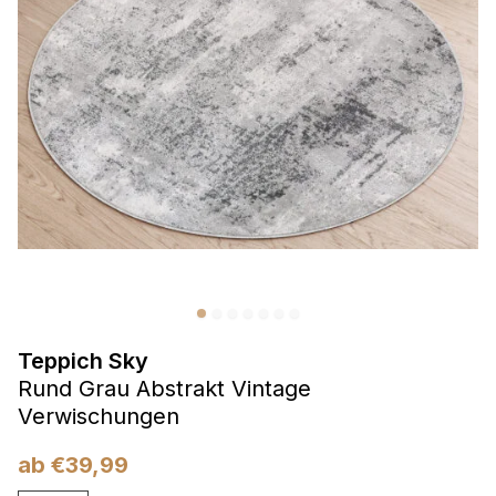
Präferenzen
Präferenz-Cookies ermöglichen es einer Website,
Informationen zu speichern, die die Art und Weise ändern,
wie die Website aussieht oder funktioniert, wie zum Beispiel
Ihre bevorzugte Sprache oder die Region, in der Sie sich
befinden.
Statistik
Statistik-Cookies helfen Website-Betreibern zu verstehen,
wie sich verschiedene Benutzer auf der Website verhalten,
indem sie anonyme Informationen sammeln und melden.
Teppich Sky
Marketing
Rund Grau Abstrakt Vintage
Marketing-Cookies werden verwendet, um Benutzer über
Verwischungen
Websites hinweg zu verfolgen. Das Ziel ist es, Anzeigen
anzuzeigen, die für den einzelnen Benutzer relevant und
ab
€
39,99
ansprechend sind und somit wertvoller für Herausgeber und
Werbetreibende Dritter sind.