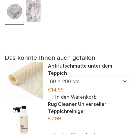
Nicht kategorisiert.
Andere nicht kategorisierte Cookies sind solche, die
analysiert werden und noch keiner Kategorie zugeordnet
wurden.
Das könnte Ihnen auch gefallen
Alle ablehnen
Antirutschmatte unter dem
Meine Einstellungen speichern
Teppich
60 x 200 cm
Alle akzeptieren
€
14,99
In den Warenkorb
Rug Cleaner Universeller
Teppichreiniger
€
7,99