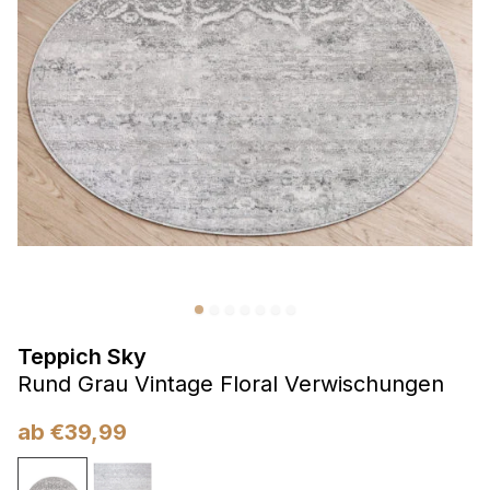
Präferenzen
Präferenz-Cookies ermöglichen es einer Website,
Informationen zu speichern, die die Art und Weise ändern,
wie die Website aussieht oder funktioniert, wie zum Beispiel
Ihre bevorzugte Sprache oder die Region, in der Sie sich
befinden.
Statistik
Statistik-Cookies helfen Website-Betreibern zu verstehen,
wie sich verschiedene Benutzer auf der Website verhalten,
indem sie anonyme Informationen sammeln und melden.
Teppich Sky
Marketing
Rund Grau Vintage Floral Verwischungen
Marketing-Cookies werden verwendet, um Benutzer über
Websites hinweg zu verfolgen. Das Ziel ist es, Anzeigen
ab
€
39,99
anzuzeigen, die für den einzelnen Benutzer relevant und
ansprechend sind und somit wertvoller für Herausgeber und
Werbetreibende Dritter sind.