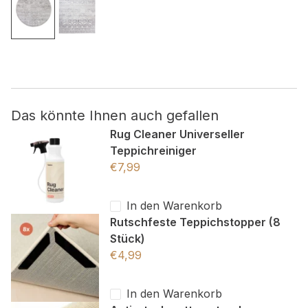
Nicht kategorisiert.
Andere nicht kategorisierte Cookies sind solche, die
analysiert werden und noch keiner Kategorie zugeordnet
wurden.
Das könnte Ihnen auch gefallen
Alle ablehnen
Rug Cleaner Universeller
Teppichreiniger
Meine Einstellungen speichern
€
7,99
Alle akzeptieren
In den Warenkorb
Rutschfeste Teppichstopper (8
Stück)
€
4,99
In den Warenkorb