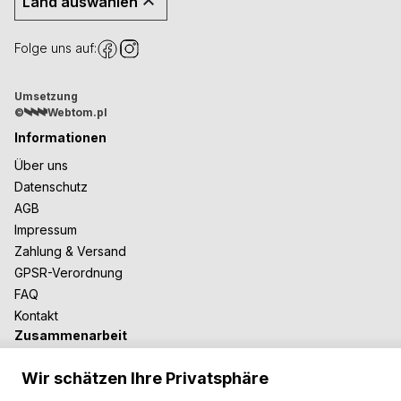
Land auswählen
Folge uns auf:
Umsetzung
©
Webtom.pl
Informationen
Über uns
Datenschutz
AGB
Impressum
Zahlung & Versand
GPSR-Verordnung
FAQ
Kontakt
Zusammenarbeit
Für Blogger
Wir schätzen Ihre Privatsphäre
B2B-Zusammenarbeit