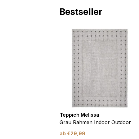
Bestseller
utdoor
Teppich Melissa
Blau Blätter
Grau Rahmen Indoor Outdoor
ab
€
29,99