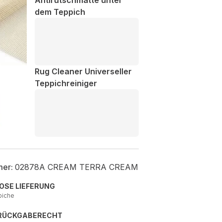
Antirutschmatte unter
dem Teppich
Rug Cleaner Universeller
Teppichreiniger
mer:
02878A CREAM TERRA CREAM
OSE LIEFERUNG
piche
 RÜCKGABERECHT