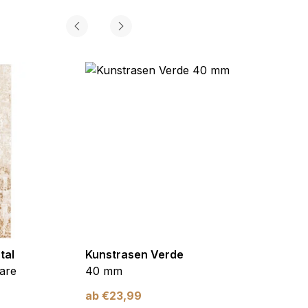
tal
Kunstrasen Verde
Kunst
are
40 mm
Braun
ab
€
23,99
ab
€
2