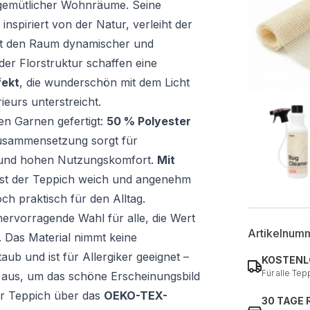
gemütlicher Wohnräume. Seine
nspiriert von der Natur, verleiht der
cht den Raum dynamischer und
 der Florstruktur schaffen eine
fekt
, die wunderschön mit dem Licht
ieurs unterstreicht.
en Garnen gefertigt:
50 % Polyester
Zusammensetzung sorgt für
t und hohen Nutzungskomfort.
Mit
st der Teppich weich und angenehm
ch praktisch für den Alltag.
hervorragende Wahl für alle, die Wert
Artikelnum
. Das Material nimmt keine
taub und ist für Allergiker geeignet –
KOSTENL
Für alle Tep
 aus, um das schöne Erscheinungsbild
der Teppich über das
OEKO-TEX-
30 TAGE