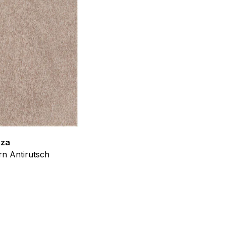
f der Website verhalten,
iel ist es, Anzeigen
ler für Herausgeber und
gorie zugeordnet wurden.
zza
Teppich Shine
n Antirutsch
Creme Grau Gold Abstrakt Eff
Alle akzeptieren
ab
€
39,99