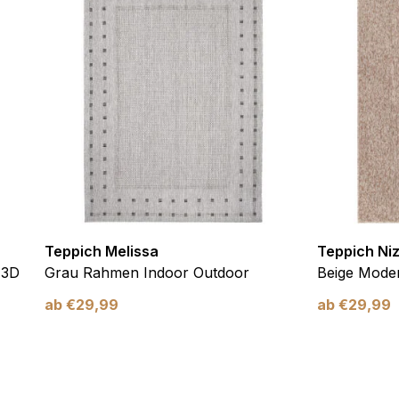
ebsite-Betreibern zu verstehen, wie sich verschiedene Benutzer au
ationen sammeln und melden.
verwendet, um Benutzer über Websites hinweg zu verfolgen. Das Z
inzelnen Benutzer relevant und ansprechend sind und somit wertvol
d.
.
te Cookies sind solche, die analysiert werden und noch keiner Kate
Teppich Melissa
Teppich Ni
 3D
Grau Rahmen Indoor Outdoor
Beige Moder
Meine Einstellungen speichern
ab
€
29,99
ab
€
29,99