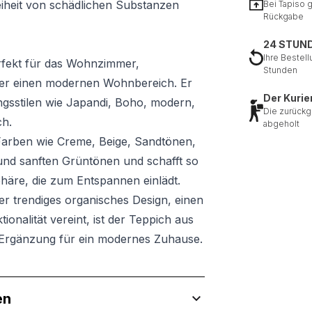
eiheit von schädlichen Substanzen
Bei Tapiso 
Rückgabe
24 STUN
Ihre Bestell
rfekt für das Wohnzimmer,
Stunden
der einen modernen Wohnbereich. Er
Der Kurie
ngsstilen wie Japandi, Boho, modern,
Die zurückg
ch.
abgeholt
Farben wie Creme, Beige, Sandtönen,
nd sanften Grüntönen und schafft so
häre, die zum Entspannen einlädt.
r trendiges organisches Design, einen
ionalität vereint, ist der Teppich aus
e Ergänzung für ein modernes Zuhause.
en