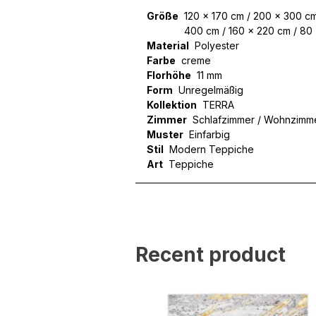
Größe
120 x 170 cm / 200 x 300 cm
Wir verwenden Cookies, um
400 cm / 160 x 220 cm / 80
können und um unseren Tra
Material
Polyester
Website an unsere Partner
Farbe
creme
mit weiteren Daten zusamm
Florhöhe
11 mm
Dienste gesammelt haben.
Form
Unregelmäßig
Kollektion
TERRA
Zimmer
Schlafzimmer / Wohnzimm
Notwendig
Muster
Einfarbig
Notwendige Cookies sind e
Stil
Modern Teppiche
Beispiel das Bereitstellen
Art
Teppiche
speichern keine persone
Präferenzen
Präferenz-Cookies ermögli
Recent product
Website aussieht oder funk
Statistik