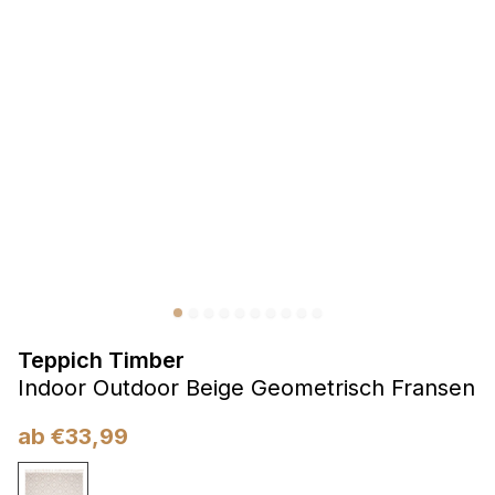
Präferenzen
Präferenz-Cookies ermöglichen es einer Website,
Informationen zu speichern, die die Art und Weise ändern,
wie die Website aussieht oder funktioniert, wie zum Beispiel
Ihre bevorzugte Sprache oder die Region, in der Sie sich
befinden.
Statistik
Statistik-Cookies helfen Website-Betreibern zu verstehen,
wie sich verschiedene Benutzer auf der Website verhalten,
indem sie anonyme Informationen sammeln und melden.
Teppich Timber
Marketing
Indoor Outdoor Beige Geometrisch Fransen
Marketing-Cookies werden verwendet, um Benutzer über
Websites hinweg zu verfolgen. Das Ziel ist es, Anzeigen
ab
€
33,99
anzuzeigen, die für den einzelnen Benutzer relevant und
ansprechend sind und somit wertvoller für Herausgeber und
Werbetreibende Dritter sind.