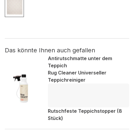
Nicht kategorisiert.
Andere nicht kategorisierte Cookies sind solche, die
analysiert werden und noch keiner Kategorie zugeordnet
wurden.
Das könnte Ihnen auch gefallen
Alle ablehnen
Antirutschmatte unter dem
Teppich
Meine Einstellungen speichern
Rug Cleaner Universeller
Teppichreiniger
Alle akzeptieren
Rutschfeste Teppichstopper (8
Stück)