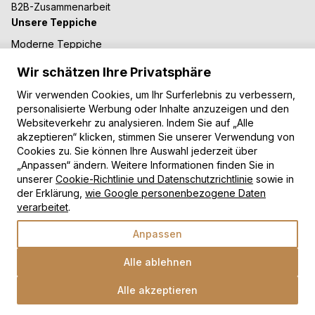
B2B-Zusammenarbeit
Unsere Teppiche
Moderne Teppiche
Vintage Teppiche
Wir schätzen Ihre Privatsphäre
Shaggy Teppiche
Wir verwenden Cookies, um Ihr Surferlebnis zu verbessern,
Kinderteppiche
personalisierte Werbung oder Inhalte anzuzeigen und den
Zahlungsarten
Websiteverkehr zu analysieren. Indem Sie auf „Alle
akzeptieren“ klicken, stimmen Sie unserer Verwendung von
Cookies zu. Sie können Ihre Auswahl jederzeit über
„Anpassen“ ändern. Weitere Informationen finden Sie in
unserer
Cookie-Richtlinie und Datenschutzrichtlinie
sowie in
der Erklärung,
wie Google personenbezogene Daten
verarbeitet
.
Copyright © 2026 TAPISO
Anpassen
Alle ablehnen
Alle akzeptieren
Wähle eine Option