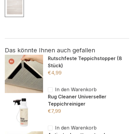
Nicht kategorisiert.
Andere nicht kategorisierte Cookies sind solche, die
analysiert werden und noch keiner Kategorie zugeordnet
wurden.
Das könnte Ihnen auch gefallen
Alle ablehnen
Rutschfeste Teppichstopper (8
Stück)
Meine Einstellungen speichern
€
4,99
Alle akzeptieren
In den Warenkorb
Rug Cleaner Universeller
Teppichreiniger
€
7,99
In den Warenkorb