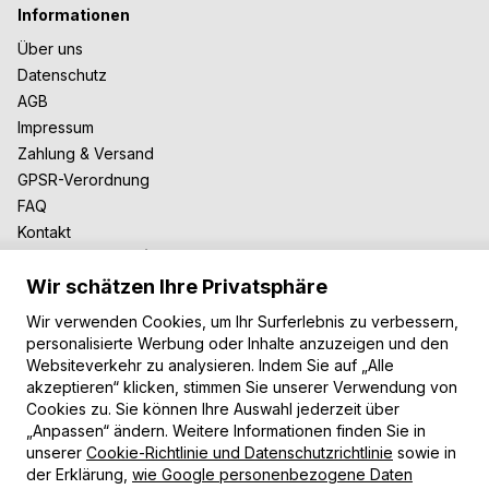
Informationen
Über uns
Datenschutz
AGB
Impressum
Zahlung & Versand
GPSR-Verordnung
FAQ
Kontakt
Zusammenarbeit
Wir schätzen Ihre Privatsphäre
Für Blogger
B2B-Zusammenarbeit
Wir verwenden Cookies, um Ihr Surferlebnis zu verbessern,
Unsere Teppiche
personalisierte Werbung oder Inhalte anzuzeigen und den
Websiteverkehr zu analysieren. Indem Sie auf „Alle
Moderne Teppiche
akzeptieren“ klicken, stimmen Sie unserer Verwendung von
Vintage Teppiche
Cookies zu. Sie können Ihre Auswahl jederzeit über
Shaggy Teppiche
„Anpassen“ ändern. Weitere Informationen finden Sie in
unserer
Cookie-Richtlinie und Datenschutzrichtlinie
sowie in
Kinderteppiche
der Erklärung,
wie Google personenbezogene Daten
Zahlungsarten