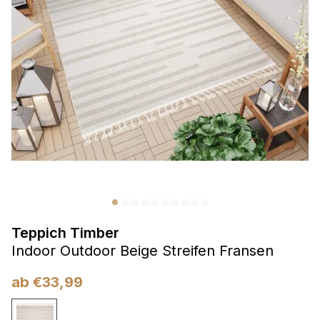
Präferenzen
Präferenz-Cookies ermöglichen es einer Website,
Informationen zu speichern, die die Art und Weise ändern,
wie die Website aussieht oder funktioniert, wie zum Beispiel
Ihre bevorzugte Sprache oder die Region, in der Sie sich
befinden.
Statistik
Statistik-Cookies helfen Website-Betreibern zu verstehen,
wie sich verschiedene Benutzer auf der Website verhalten,
indem sie anonyme Informationen sammeln und melden.
Teppich Timber
Marketing
Indoor Outdoor Beige Streifen Fransen
Marketing-Cookies werden verwendet, um Benutzer über
Websites hinweg zu verfolgen. Das Ziel ist es, Anzeigen
ab
€
33,99
anzuzeigen, die für den einzelnen Benutzer relevant und
ansprechend sind und somit wertvoller für Herausgeber und
Werbetreibende Dritter sind.