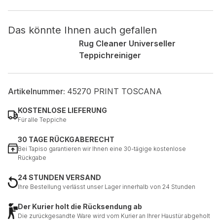
Nicht kategorisiert.
Das könnte Ihnen auch gefallen
Rug Cleaner Universeller
Andere nicht kategorisierte Cookies sind solche, die
Teppichreiniger
analysiert werden und noch keiner Kategorie zugeordnet
wurden.
Artikelnummer:
45270 PRINT TOSCANA
Alle ablehnen
KOSTENLOSE LIEFERUNG
Meine Einstellungen speichern
Für alle Teppiche
Alle akzeptieren
30 TAGE RÜCKGABERECHT
Bei Tapiso garantieren wir Ihnen eine 30-tägige kostenlose
Rückgabe
24 STUNDEN VERSAND
Ihre Bestellung verlässt unser Lager innerhalb von 24 Stunden
Der Kurier holt die Rücksendung ab
Die zurückgesandte Ware wird vom Kurier an Ihrer Haustür abgeholt