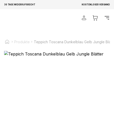
30 TAGE WIDERRUFSRECHT
KOSTENLOSER VERSAND
Wir verwenden Cookies, um Inhalte und Anzeigen zu
personalisieren, um Funktionen für soziale Medien anbieten
zu können und um unseren Traffic zu analysieren.
Außerdem geben wir Informationen über Ihre Verwendung
unserer Website an unsere Partner für soziale Medien,
Produkte
Teppich Toscana Dunkelblau Gelb Jungle Blätt
Werbung und Analysen weiter. Diese Partner können diese
Informationen mit weiteren Daten zusammenführen, die Sie
ihnen bereitgestellt haben oder die sie im Rahmen Ihrer
Nutzung der Dienste gesammelt haben.
Notwendig
Notwendige Cookies sind erforderlich, um die
grundlegenden Funktionen dieser Website zu ermöglichen,
wie zum Beispiel das Bereitstellen eines sicheren Log-ins
oder das Anpassen Ihrer Zustimmungseinstellungen. Diese
Cookies speichern keine personenbezogenen Daten.