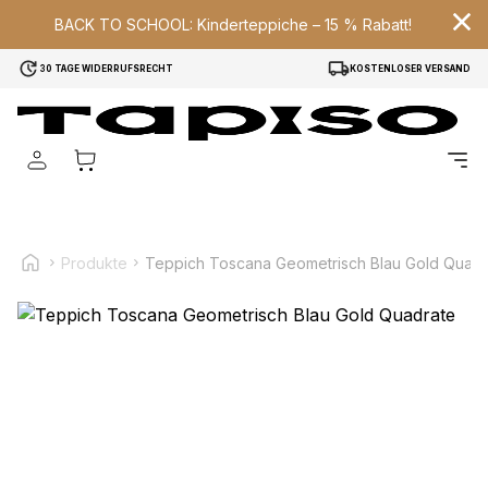
BACK TO SCHOOL: Kinderteppiche – 15 % Rabatt!
30 TAGE WIDERRUFSRECHT
KOSTENLOSER VERSAND
Wir verwenden Cookies, um Inhalte und Anzeigen zu
personalisieren, um Funktionen für soziale Medien anbieten
zu können und um unseren Traffic zu analysieren.
Außerdem geben wir Informationen über Ihre Verwendung
unserer Website an unsere Partner für soziale Medien,
Werbung und Analysen weiter. Diese Partner können diese
Informationen mit weiteren Daten zusammenführen, die Sie
ihnen bereitgestellt haben oder die sie im Rahmen Ihrer
Produkte
Teppich Toscana Geometrisch Blau Gold Quadr
Nutzung der Dienste gesammelt haben.
Notwendig
Notwendige Cookies sind erforderlich, um die
grundlegenden Funktionen dieser Website zu ermöglichen,
wie zum Beispiel das Bereitstellen eines sicheren Log-ins
oder das Anpassen Ihrer Zustimmungseinstellungen. Diese
Cookies speichern keine personenbezogenen Daten.