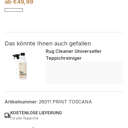
ab
€
49,99
Nicht kategorisiert.
Andere nicht kategorisierte Cookies sind solche, die
analysiert werden und noch keiner Kategorie zugeordnet
wurden.
Das könnte Ihnen auch gefallen
Rug Cleaner Universeller
Alle ablehnen
Teppichreiniger
Meine Einstellungen speichern
Alle akzeptieren
Artikelnummer:
26011 PRINT TOSCANA
KOSTENLOSE LIEFERUNG
Für alle Teppiche