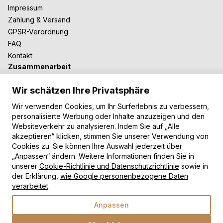
Impressum
Zahlung & Versand
GPSR-Verordnung
FAQ
Kontakt
Zusammenarbeit
Für Blogger
Wir schätzen Ihre Privatsphäre
B2B-Zusammenarbeit
Unsere Teppiche
Wir verwenden Cookies, um Ihr Surferlebnis zu verbessern,
personalisierte Werbung oder Inhalte anzuzeigen und den
Moderne Teppiche
Websiteverkehr zu analysieren. Indem Sie auf „Alle
Vintage Teppiche
akzeptieren“ klicken, stimmen Sie unserer Verwendung von
Shaggy Teppiche
Cookies zu. Sie können Ihre Auswahl jederzeit über
„Anpassen“ ändern. Weitere Informationen finden Sie in
Kinderteppiche
unserer
Cookie-Richtlinie und Datenschutzrichtlinie
sowie in
Zahlungsarten
der Erklärung,
wie Google personenbezogene Daten
verarbeitet
.
Anpassen