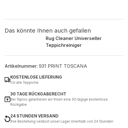
Nicht kategorisiert.
Andere nicht kategorisierte Cookies sind solche, die
Das könnte Ihnen auch gefallen
analysiert werden und noch keiner Kategorie zugeordnet
wurden.
Rug Cleaner Universeller
Teppichreiniger
Alle ablehnen
Artikelnummer:
931 PRINT TOSCANA
Meine Einstellungen speichern
KOSTENLOSE LIEFERUNG
Alle akzeptieren
Für alle Teppiche
30 TAGE RÜCKGABERECHT
Bei Tapiso garantieren wir Ihnen eine 30-tägige kostenlose
Rückgabe
24 STUNDEN VERSAND
Ihre Bestellung verlässt unser Lager innerhalb von 24 Stunden